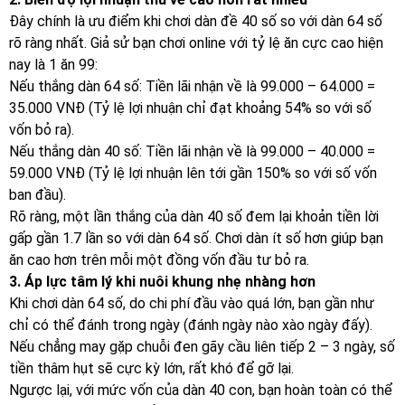
Đây chính là ưu điểm khi chơi dàn đề 40 số so với dàn 64 số
rõ ràng nhất. Giả sử bạn chơi online với tỷ lệ ăn cực cao hiện
nay là 1 ăn 99:
Nếu thắng dàn 64 số: Tiền lãi nhận về là
99.000 – 64.000 =
35.000
VNĐ (Tỷ lệ lợi nhuận chỉ đạt khoảng 54% so với số
vốn bỏ ra).
Nếu thắng dàn 40 số: Tiền lãi nhận về là
99.000 – 40.000 =
59.000
VNĐ (Tỷ lệ lợi nhuận lên tới gần 150% so với số vốn
ban đầu).
Rõ ràng, một lần thắng của dàn 40 số đem lại khoản tiền lời
gấp gần 1.7 lần so với dàn 64 số. Chơi dàn ít số hơn giúp bạn
ăn cao hơn trên mỗi một đồng vốn đầu tư bỏ ra.
3. Áp lực tâm lý khi nuôi khung nhẹ nhàng hơn
Khi chơi dàn 64 số, do chi phí đầu vào quá lớn, bạn gần như
chỉ có thể đánh trong ngày (đánh ngày nào xào ngày đấy).
Nếu chẳng may gặp chuỗi đen gãy cầu liên tiếp 2 – 3 ngày, số
tiền thâm hụt sẽ cực kỳ lớn, rất khó để gỡ lại.
Ngược lại, với mức vốn của dàn 40 con, bạn hoàn toàn có thể