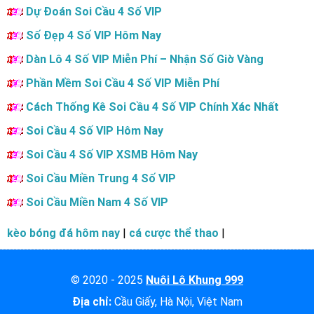
Dự Đoán Soi Cầu 4 Số VIP
Số Đẹp 4 Số VIP Hôm Nay
Dàn Lô 4 Số VIP Miễn Phí – Nhận Số Giờ Vàng
Phần Mềm Soi Cầu 4 Số VIP Miễn Phí
Cách Thống Kê Soi Cầu 4 Số VIP Chính Xác Nhất
Soi Cầu 4 Số VIP Hôm Nay
Soi Cầu 4 Số VIP XSMB Hôm Nay
Soi Cầu Miền Trung 4 Số VIP
Soi Cầu Miền Nam 4 Số VIP
kèo bóng đá hôm nay
|
cá cược thể thao
|
© 2020 - 2025
Nuôi Lô Khung 999
Địa chỉ:
Cầu Giấy, Hà Nội, Việt Nam