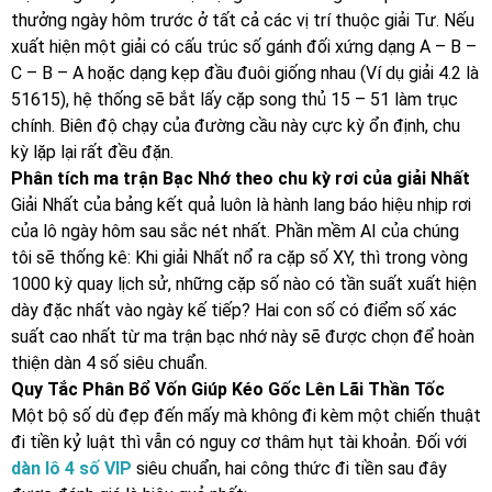
thưởng ngày hôm trước ở tất cả các vị trí thuộc giải Tư. Nếu
xuất hiện một giải có cấu trúc số gánh đối xứng dạng A – B –
C – B – A hoặc dạng kẹp đầu đuôi giống nhau (Ví dụ giải 4.2 là
51615), hệ thống sẽ bắt lấy cặp song thủ 15 – 51 làm trục
chính. Biên độ chạy của đường cầu này cực kỳ ổn định, chu
kỳ lặp lại rất đều đặn.
Phân tích ma trận Bạc Nhớ theo chu kỳ rơi của giải Nhất
Giải Nhất của bảng kết quả luôn là hành lang báo hiệu nhịp rơi
của lô ngày hôm sau sắc nét nhất. Phần mềm AI của chúng
tôi sẽ thống kê: Khi giải Nhất nổ ra cặp số XY, thì trong vòng
1000 kỳ quay lịch sử, những cặp số nào có tần suất xuất hiện
dày đặc nhất vào ngày kế tiếp? Hai con số có điểm số xác
suất cao nhất từ ma trận bạc nhớ này sẽ được chọn để hoàn
thiện dàn 4 số siêu chuẩn.
Quy Tắc Phân Bổ Vốn Giúp Kéo Gốc Lên Lãi Thần Tốc
Một bộ số dù đẹp đến mấy mà không đi kèm một chiến thuật
đi tiền kỷ luật thì vẫn có nguy cơ thâm hụt tài khoản. Đối với
dàn lô 4 số VIP
siêu chuẩn, hai công thức đi tiền sau đây