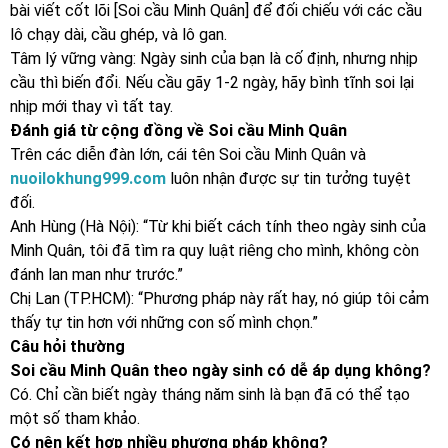
bài viết cốt lõi [Soi cầu Minh Quân] để đối chiếu với các cầu
lô chạy dài, cầu ghép, và lô gan.
Tâm lý vững vàng: Ngày sinh của bạn là cố định, nhưng nhịp
cầu thì biến đổi. Nếu cầu gãy 1-2 ngày, hãy bình tĩnh soi lại
nhịp mới thay vì tất tay.
Đánh giá từ cộng đồng về Soi cầu Minh Quân
Trên các diễn đàn lớn, cái tên Soi cầu Minh Quân và
nuoilokhung999.com
luôn nhận được sự tin tưởng tuyệt
đối.
Anh Hùng (Hà Nội): “Từ khi biết cách tính theo ngày sinh của
Minh Quân, tôi đã tìm ra quy luật riêng cho mình, không còn
đánh lan man như trước.”
Chị Lan (TP.HCM): “Phương pháp này rất hay, nó giúp tôi cảm
thấy tự tin hơn với những con số mình chọn.”
Câu hỏi thường
Soi cầu Minh Quân theo ngày sinh có dễ áp ​​dụng không?
Có. Chỉ cần biết ngày tháng năm sinh là bạn đã có thể tạo
một số tham khảo.
Có nên kết hợp nhiều phương pháp không?