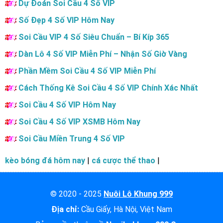
Dự Đoán Soi Cầu 4 Số VIP
Số Đẹp 4 Số VIP Hôm Nay
Soi Cầu VIP 4 Số Siêu Chuẩn – Bí Kíp 365
Dàn Lô 4 Số VIP Miễn Phí – Nhận Số Giờ Vàng
Phần Mềm Soi Cầu 4 Số VIP Miễn Phí
Cách Thống Kê Soi Cầu 4 Số VIP Chính Xác Nhất
Soi Cầu 4 Số VIP Hôm Nay
Soi Cầu 4 Số VIP XSMB Hôm Nay
Soi Cầu Miền Trung 4 Số VIP
kèo bóng đá hôm nay
|
cá cược thể thao
|
© 2020 - 2025
Nuôi Lô Khung 999
Địa chỉ:
Cầu Giấy, Hà Nội, Việt Nam