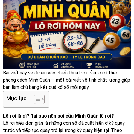
Bài viết này sẽ đi sâu vào chiến thuật soi cầu lô rơi theo
phong cách Minh Quân — một bài viết vệ tinh chất lượng giúp
bạn làm chủ bảng kết quả xổ số mỗi ngày.
Mục lục
Lô rơi là gì? Tại sao nên soi cầu Minh Quân lô rơi?
Lô rơi hiểu đơn giản là những con số đã xuất hiện ở kỳ quay
trước và tiếp tục quay trở lại trong kỳ quay hiện tại. Theo