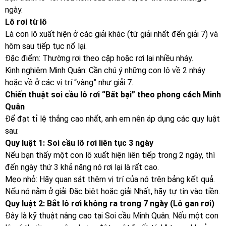
ngày.
Lô rơi từ lô
Là con lô xuất hiện ở các giải khác (từ giải nhất đến giải 7) và
hôm sau tiếp tục nổ lại.
Đặc điểm: Thường rơi theo cặp hoặc rơi lại nhiều nháy.
Kinh nghiệm Minh Quân: Cần chú ý những con lô về 2 nháy
hoặc về ở các vị trí “vàng” như giải 7.
Chiến thuật soi cầu lô rơi “Bất bại” theo phong cách Minh
Quân
Để đạt tỉ lệ thắng cao nhất, anh em nên áp dụng các quy luật
sau:
Quy luật 1: Soi cầu lô rơi liên tục 3 ngày
Nếu bạn thấy một con lô xuất hiện liên tiếp trong 2 ngày, thì
đến ngày thứ 3 khả năng nó rơi lại là rất cao.
Mẹo nhỏ: Hãy quan sát thêm vị trí của nó trên bảng kết quả.
Nếu nó nằm ở giải Đặc biệt hoặc giải Nhất, hãy tự tin vào tiền.
Quy luật 2: Bắt lô rơi không ra trong 7 ngày (Lô gan rơi)
Đây là kỹ thuật nâng cao tại Soi cầu Minh Quân. Nếu một con