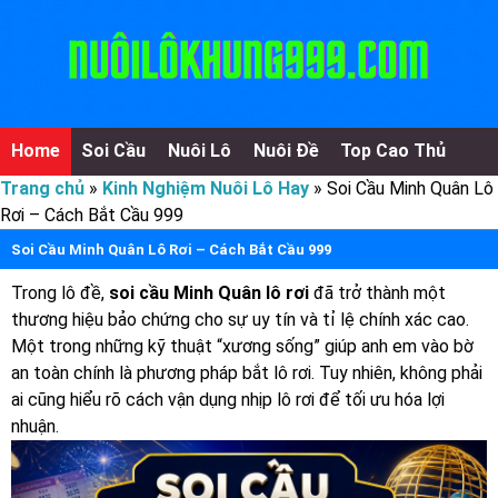
Home
Soi Cầu
Nuôi Lô
Nuôi Đề
Top Cao Thủ
Trang chủ
»
Kinh Nghiệm Nuôi Lô Hay
» Soi Cầu Minh Quân Lô
Rơi – Cách Bắt Cầu 999
Soi Cầu Minh Quân Lô Rơi – Cách Bắt Cầu 999
Trong lô đề,
soi cầu Minh Quân lô rơi
đã trở thành một
thương hiệu bảo chứng cho sự uy tín và tỉ lệ chính xác cao.
Một trong những kỹ thuật “xương sống” giúp anh em vào bờ
an toàn chính là phương pháp bắt lô rơi. Tuy nhiên, không phải
ai cũng hiểu rõ cách vận dụng nhịp lô rơi để tối ưu hóa lợi
nhuận.