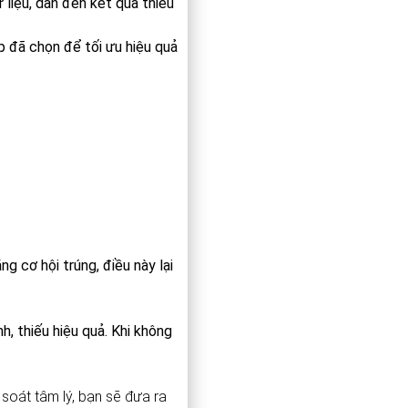
 liệu, dẫn đến kết quả thiếu
p đã chọn để tối ưu hiệu quả
ng cơ hội trúng, điều này lại
, thiếu hiệu quả. Khi không
 soát tâm lý, bạn sẽ đưa ra