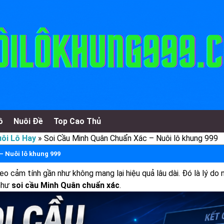
ô
Nuôi Đề
Top Cao Thủ
ôi Lô Hay
» Soi Cầu Minh Quân Chuẩn Xác – Nuôi lô khung 999
 Nuôi lô khung 999
eo cảm tính gần như không mang lại hiệu quả lâu dài. Đó là lý do
như
soi cầu Minh Quân chuẩn xác
.