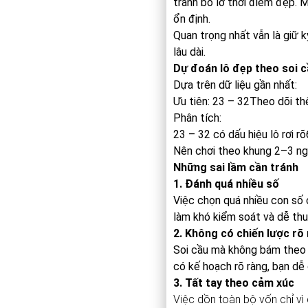
tránh bỏ lỡ thời điểm đẹp. M
ổn định.
Quan trọng nhất vẫn là giữ 
lâu dài.
Dự đoán lô đẹp theo soi 
Dựa trên dữ liệu gần nhất:
Ưu tiên: 23 – 32
Theo dõi th
Phân tích:
23 – 32 có dấu hiệu lô rơi rõ
Nên chơi theo khung 2–3 ngà
Những sai lầm cần tránh
1. Đánh quá nhiều số
Việc chọn quá nhiều con số c
làm khó kiểm soát và dễ thu
2. Không có chiến lược rõ
Soi cầu mà không bám theo qu
có kế hoạch rõ ràng, bạn dễ 
3. Tất tay theo cảm xúc
Việc dồn toàn bộ vốn chỉ vì 