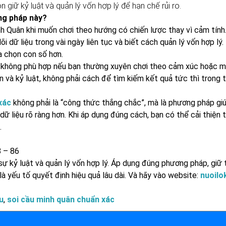
uôn giữ kỷ luật và quản lý vốn hợp lý để hạn chế rủi ro.
ng pháp này?
nh Quân khi muốn chơi theo hướng có chiến lược thay vì cảm tín
õi dữ liệu trong vài ngày liên tục và biết cách quản lý vốn hợp lý
ựa chọn con số hơn.
 không phù hợp nếu bạn thường xuyên chơi theo cảm xúc hoặc 
ẫn và kỷ luật, không phải cách để tìm kiếm kết quả tức thì trong t
xác
không phải là “công thức thắng chắc”, mà là phương pháp giú
ữ liệu rõ ràng hơn. Khi áp dụng đúng cách, bạn có thể cải thiện t
.
8 – 86
sự kỷ luật và quản lý vốn hợp lý. Áp dụng đúng phương pháp, giữ t
à yếu tố quyết định hiệu quả lâu dài. Và hãy vào website:
nuoil
u
,
soi cầu minh quân chuẩn xác