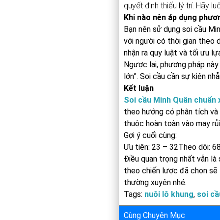
quyết định thiếu lý trí. Hãy l
Khi nào nên áp dụng phươ
Bạn nên sử dụng soi cầu Mi
với người có thời gian theo d
nhận ra quy luật và tối ưu l
Ngược lại, phương pháp này
lớn”. Soi cầu cần sự kiên nh
Kết luận
Soi cầu Minh Quân chuẩn 
theo hướng có phân tích và d
thuộc hoàn toàn vào may rủi
Gợi ý cuối cùng:
Ưu tiên: 23 – 32
Theo dõi: 6
Điều quan trọng nhất vẫn là 
theo chiến lược đã chọn sẽ l
thường xuyên nhé.
Tags:
nuôi lô khung
,
soi cầ
Cùng Chuyên Mục