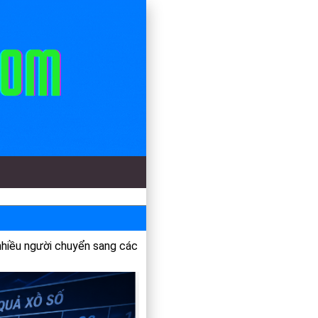
 nhiều người chuyển sang các