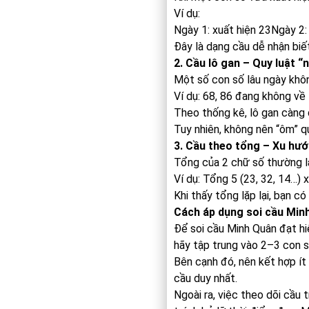
Ví dụ:
Ngày 1: xuất hiện 23
Ngày 2:
Đây là dạng cầu dễ nhận biết
2. Cầu lô gan – Quy luật “n
Một số con số lâu ngày khôn
Ví dụ: 68, 86 đang không về
Theo thống kê, lô gan càng d
Tuy nhiên, không nên “ôm” qu
3. Cầu theo tổng – Xu hư
Tổng của 2 chữ số thường lặ
Ví dụ: Tổng 5 (23, 32, 14…) x
Khi thấy tổng lặp lại, bạn c
Cách áp dụng soi cầu Min
Để soi cầu Minh Quân đạt hi
hãy tập trung vào 2–3 con số
Bên cạnh đó, nên kết hợp ít 
cầu duy nhất.
Ngoài ra, việc theo dõi cầu 