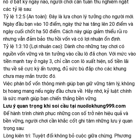
nổ ở bất kỳ ngày nào, người chơi cần tuân thủ nghiêm ngặt
các tỷ lệ sau:
Tỷ lệ 1:2:5 (An toàn): Đây là lựa chọn lý tưởng cho người mới.
Ngày đầu bạn vào 10 điểm, ngày thứ hai tăng lên 20 điểm và
ngày cuối chốt hạ 50 điểm. Cách này giúp giảm thiểu rủi ro
nhưng vẫn đảm bảo thu hồi vốn và có lợi nhuận ổn định.
Tỷ lệ 1:3:10 (Lợi nhuận cao): Dành cho những tay chơi có
nguồn vốn vững và tin tưởng vào cầu lô đã chọn. Với mức vào
tiền mạnh tay ở ngày 3, chỉ cần con lô xuất hiện, số tiền lãi
thu về sẽ cực kỳ ấn tượng, đủ sức bù đắp cho các khung
chưa may mắn trước đó.
Việc phân bổ vốn thông minh giúp bạn giữ vững tâm lý, không
bị hoang mang nếu ngày đầu chưa về. Hãy nhớ, kỷ luật chính
là sức mạnh giúp bạn chiến thắng bền vững.
Lưu ý quan trọng khi soi cầu tại nuoilokhung999.com
Để hành trình chinh phục những con số trở nên hiệu quả và
bền vững, người chơi cần khắc cốt ghi tâm những lưu ý quan
trọng sau:
Lòng kiên trì: Tuyệt đối không bỏ cuộc giữa chừng. Phương