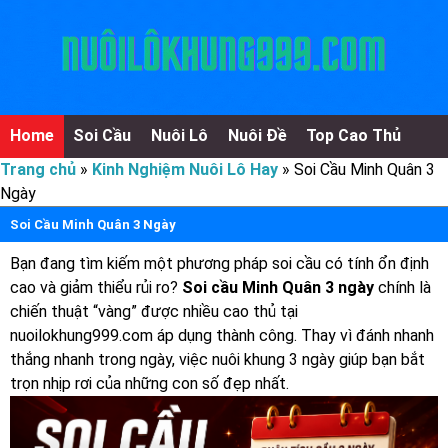
Home
Soi Cầu
Nuôi Lô
Nuôi Đề
Top Cao Thủ
Trang chủ
»
Kinh Nghiệm Nuôi Lô Hay
» Soi Cầu Minh Quân 3
Ngày
Soi Cầu Minh Quân 3 Ngày
Bạn đang tìm kiếm một phương pháp soi cầu có tính ổn định
cao và giảm thiểu rủi ro?
Soi cầu Minh Quân 3 ngày
chính là
chiến thuật “vàng” được nhiều cao thủ tại
nuoilokhung999.com áp dụng thành công. Thay vì đánh nhanh
thắng nhanh trong ngày, việc nuôi khung 3 ngày giúp bạn bắt
trọn nhịp rơi của những con số đẹp nhất.