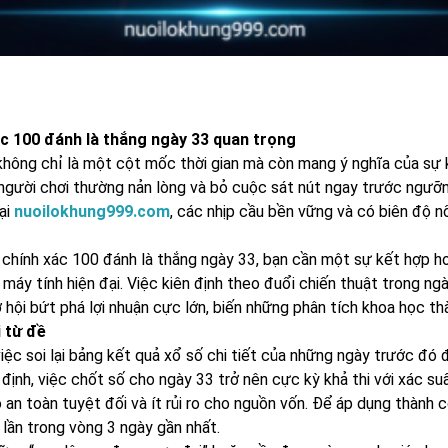
xác 100 đánh là thắng ngày 33 quan trọng
không chỉ là một cột mốc thời gian mà còn mang ý nghĩa của sự 
 người chơi thường nản lòng và bỏ cuộc sát nút ngay trước ngưỡ
ại
nuoilokhung999.com
, các nhịp cầu bền vững và có biên độ n
ô chính xác 100 đánh là thắng ngày 33, bạn cần một sự kết hợp h
 máy tính hiện đại. Việc kiên định theo đuổi chiến thuật trong ng
 hội bứt phá lợi nhuận cực lớn, biến những phân tích khoa học th
i từ đề
ệc soi lại bảng kết quả xổ số chi tiết của những ngày trước đó đ
định, việc chốt số cho ngày 33 trở nên cực kỳ khả thi với xác su
ộ an toàn tuyệt đối và ít rủi ro cho nguồn vốn. Để áp dụng thành
2 lần trong vòng 3 ngày gần nhất.