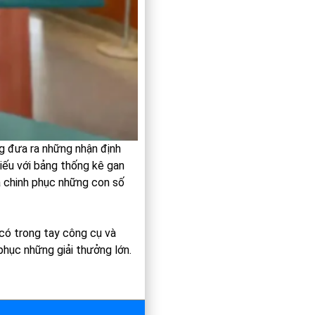
ng đưa ra những nhận định
hiếu với bảng thống kê gan
và chinh phục những con số
có trong tay công cụ và
hục những giải thưởng lớn.