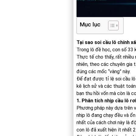
Mục lục
Tại sao soi cầu lô chính 
Trong lô đề học, con số 33 
Thực tế cho thấy, rất nhiều
nhiên, theo các chuyên gia t
đúng các mốc “vàng” này.
Để đạt được tỉ lệ soi cầu l
kê lịch sử và các thuật toán
bạn thu hồi vốn mà còn là cơ
1. Phân tích nhịp cầu lô rơ
Phương pháp này dựa trên vi
nhịp lô đang chạy đều và ổn 
nhất của cách chơi này là đ
con lô đã xuất hiện ít nhất 