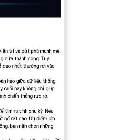
kiên trì và bứt phá mạnh mẽ.
ng cửa thành công. Tuy
ổ cao nhất thường rơi vào
oàn hảo giữa dữ liệu thống
ày cuối này không chỉ giúp
ành chiến thắng rực rỡ.
ể tìm ra tính chu kỳ. Nếu
ất nổ rất cao. Ưu điểm lớn
 công, bạn nên chọn những