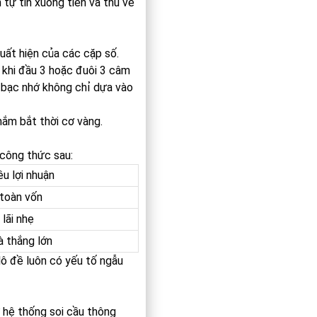
tự tin xuống tiền và thu về
xuất hiện của các cặp số.
: khi đầu 3 hoặc đuôi 3 câm
g bạc nhớ không chỉ dựa vào
 nắm bắt thời cơ vàng.
 công thức sau:
u lợi nhuận
toàn vốn
 lãi nhẹ
à thắng lớn
lô đề luôn có yếu tố ngẫu
ở hệ thống soi cầu thông