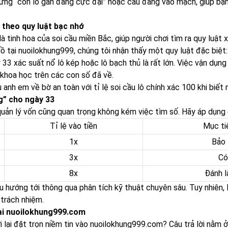
hững “con lô gan đang cực đại” hoặc cầu đang vào mạch, giúp bạn 
0 theo quy luật bạc nhớ
à tinh hoa của soi cầu miền Bắc, giúp người chơi tìm ra quy luật 
lồ tại nuoilokhung999, chúng tôi nhận thấy một quy luật đặc biệt
 33 xác suất nổ lô kép hoặc lô bạch thủ là rất lớn. Việc vận dụn
khoa học trên các con số đã về.
u anh em về bờ an toàn với tỉ lệ soi cầu lô chính xác 100 khi biết
g” cho ngày 33
quản lý vốn cũng quan trọng không kém việc tìm số. Hãy áp dụng
Tỉ lệ vào tiền
Mục tiê
1x
Bảo 
3x
Có
8x
Đánh l
u hướng tới thông qua phân tích kỹ thuật chuyên sâu. Tuy nhiên, 
 trách nhiệm.
tại nuoilokhung999.com
i lại đặt trọn niềm tin vào nuoilokhung999.com? Câu trả lời nằm 