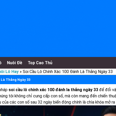
ô
Nuôi Đề
Top Cao Thủ
ôi Lô Hay
» Soi Cầu Lô Chính Xác 100 Đánh Là Thắng Ngày 33
h Là Thắng Ngày 33
 pháp
soi cầu lô chính xác 100 đánh la thắng ngày 33
để đổi vậ
chúng tôi không chỉ cung cấp con số, mà còn mang đến chiến thuật
 của các con số sau 32 ngày biến động chính là chìa khóa mở ra 