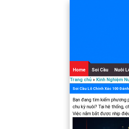
Home
Soi Cầu
Nuôi L
Trang chủ
»
Kinh Nghiệm Nu
Soi Cầu Lô Chính Xác 100 Đán
Bạn đang tìm kiếm phương
chu kỳ nuôi? Tại hệ thống, 
Việc nắm bắt được nhịp điệu