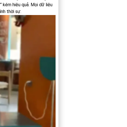
” kém hiệu quả. Mọi dữ liệu
nh thời sự.