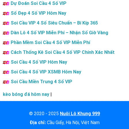
Dự Đoán Soi Cầu 4 Số VIP
Số Đẹp 4 Số VIP Hôm Nay
Soi Cầu VIP 4 Số Siêu Chuẩn – Bí Kíp 365
Dàn Lô 4 Số VIP Miễn Phí – Nhận Số Giờ Vàng
Phần Mềm Soi Cầu 4 Số VIP Miễn Phí
Cách Thống Kê Soi Cầu 4 Số VIP Chính Xác Nhất
Soi Cầu 4 Số VIP Hôm Nay
Soi Cầu 4 Số VIP XSMB Hôm Nay
Soi Cầu Miền Trung 4 Số VIP
kèo bóng đá hôm nay
|
© 2020 - 2025
Nuôi Lô Khung 999
Địa chỉ:
Cầu Giấy, Hà Nội, Việt Nam