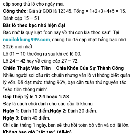
cặp song thủ lô cho ngày mai.
Công thức:
Giả sử GĐB là 12345. Tổng
= 1+2+3+4+5 = 15
.
Đánh cặp 15 – 51.
Bắt lô theo bạc nhớ hiện đại
Bạc nhớ là quy luật “con này về thì con kia theo sau”. Tại
nuoilokhung999.com
, chúng tôi đã cập nhật bảng bạc nhớ
2026 mới nhất:
Lô 01 – 10 thường ra sau khi có lô 00.
Lô 24 – 42 hay về cùng cặp 27 – 72.
Chiến Thuật Vào Tiền – Chìa Khóa Của Sự Thành Công
Nhiều người soi cầu rất chuẩn nhưng vẫn lỗ vì không biết quản
lý vốn. Để đạt mức thắng 96%, bạn cần tuân thủ nguyên tắc
“Vào tiền thông minh”.
Gấp thếp tỷ lệ 1:2:4 hoặc 1:2:8
Đây là cách chơi dành cho các cầu lô khung.
Ngày 1:
Đánh 10 điểm.
Ngày 2:
Đánh 20 điểm.
Ngày 3:
Đánh 40 điểm.
Chỉ cần thắng 1 ngày, bạn sẽ thu hồi toàn bộ vốn và có lãi lớn.
Không bao giờ “tất tay” (All-in)