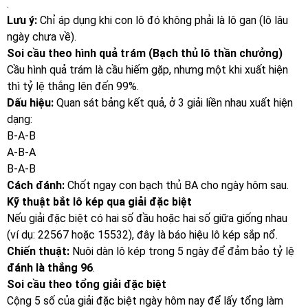
.
Lưu ý:
Chỉ áp dụng khi con lô đó không phải là lô gan (lô lâu
ngày chưa về).
Soi cầu theo hình quả trám (Bạch thủ lô thần chưởng)
Cầu hình quả trám là cầu hiếm gặp, nhưng một khi xuất hiện
thì tỷ lệ thắng lên đến 99%.
Dấu hiệu:
Quan sát bảng kết quả, ở 3 giải liền nhau xuất hiện
dạng:
B-A-B
A-B-A
B-A-B
Cách đánh:
Chốt ngay con bạch thủ
BA
cho ngày hôm sau.
Kỹ thuật bắt lô kép qua giải đặc biệt
Nếu giải đặc biệt có hai số đầu hoặc hai số giữa giống nhau
(ví dụ: 22567 hoặc 15532), đây là báo hiệu lô kép sắp nổ.
Chiến thuật:
Nuôi dàn lô kép trong 5 ngày để đảm bảo tỷ lệ
đánh là thắng 96
.
Soi cầu theo tổng giải đặc biệt
Cộng 5 số của giải đặc biệt ngày hôm nay để lấy tổng làm