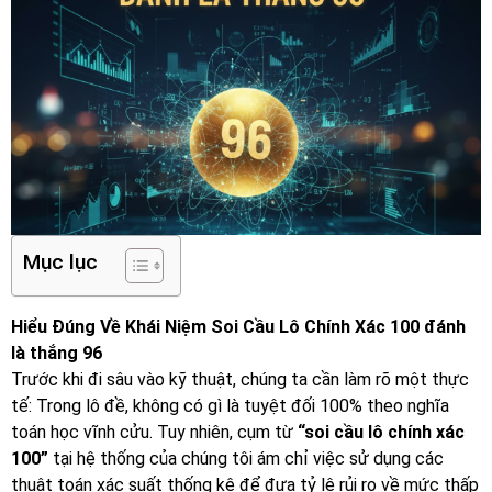
Mục lục
Hiểu Đúng Về Khái Niệm Soi Cầu Lô Chính Xác 100 đánh
là thắng 96
Trước khi đi sâu vào kỹ thuật, chúng ta cần làm rõ một thực
tế: Trong lô đề, không có gì là tuyệt đối 100% theo nghĩa
toán học vĩnh cửu. Tuy nhiên, cụm từ
“soi cầu lô chính xác
100”
tại hệ thống của chúng tôi ám chỉ việc sử dụng các
thuật toán xác suất thống kê để đưa tỷ lệ rủi ro về mức thấp