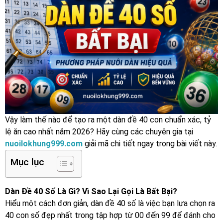
Vậy làm thế nào để tạo ra một dàn đề 40 con chuẩn xác, tỷ
lệ ăn cao nhất năm 2026? Hãy cùng các chuyên gia tại
nuoilokhung999.com
giải mã chi tiết ngay trong bài viết này.
Mục lục
Dàn Đề 40 Số Là Gì? Vì Sao Lại Gọi Là Bất Bại?
Hiểu một cách đơn giản, dàn đề 40 số là việc bạn lựa chọn ra
40 con số đẹp nhất trong tập hợp từ 00 đến 99 để đánh cho