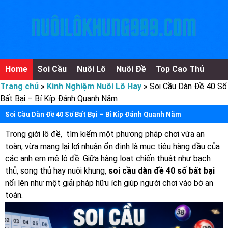
Home
Soi Cầu
Nuôi Lô
Nuôi Đề
Top Cao Thủ
Trang chủ
»
Kinh Nghiệm Nuôi Lô Hay
» Soi Cầu Dàn Đề 40 Số
Bất Bại – Bí Kíp Đánh Quanh Năm
Soi Cầu Dàn Đề 40 Số Bất Bại – Bí Kíp Đánh Quanh Năm
Trong giới lô đề, tìm kiếm một phương pháp chơi vừa an
toàn, vừa mang lại lợi nhuận ổn định là mục tiêu hàng đầu của
các anh em mê lô đề. Giữa hàng loạt chiến thuật như bạch
thủ, song thủ hay nuôi khung,
soi cầu dàn đề 40 số bất bại
nổi lên như một giải pháp hữu ích giúp người chơi vào bờ an
toàn.