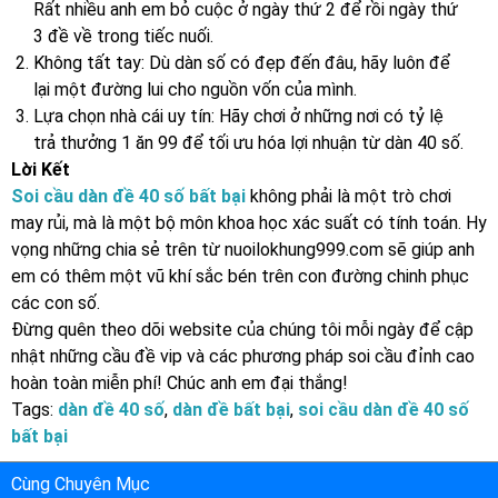
Rất nhiều anh em bỏ cuộc ở ngày thứ 2 để rồi ngày thứ
3 đề về trong tiếc nuối.
Không tất tay: Dù dàn số có đẹp đến đâu, hãy luôn để
lại một đường lui cho nguồn vốn của mình.
Lựa chọn nhà cái uy tín: Hãy chơi ở những nơi có tỷ lệ
trả thưởng 1 ăn 99 để tối ưu hóa lợi nhuận từ dàn 40 số.
Lời Kết
Soi cầu dàn đề 40 số bất bại
không phải là một trò chơi
may rủi, mà là một bộ môn khoa học xác suất có tính toán. Hy
vọng những chia sẻ trên từ nuoilokhung999.com sẽ giúp anh
em có thêm một vũ khí sắc bén trên con đường chinh phục
các con số.
Đừng quên theo dõi website của chúng tôi mỗi ngày để cập
nhật những cầu đề vip và các phương pháp soi cầu đỉnh cao
hoàn toàn miễn phí! Chúc anh em đại thắng!
Tags:
dàn đề 40 số
,
dàn đề bất bại
,
soi cầu dàn đề 40 số
bất bại
Cùng Chuyên Mục