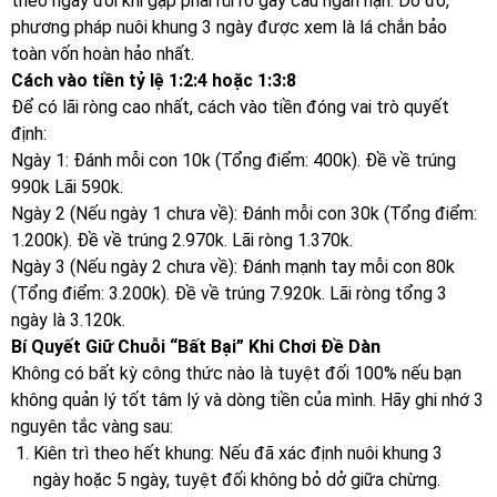
theo ngày đôi khi gặp phải rủi ro gãy cầu ngắn hạn. Do đó,
phương pháp nuôi khung 3 ngày được xem là lá chắn bảo
toàn vốn hoàn hảo nhất.
Cách vào tiền tỷ lệ 1:2:4 hoặc 1:3:8
Để có lãi ròng cao nhất, cách vào tiền đóng vai trò quyết
định:
Ngày 1: Đánh mỗi con 10k (Tổng điểm: 400k). Đề về trúng
990k Lãi 590k.
Ngày 2 (Nếu ngày 1 chưa về): Đánh mỗi con 30k (Tổng điểm:
1.200k). Đề về trúng 2.970k. Lãi ròng 1.370k.
Ngày 3 (Nếu ngày 2 chưa về): Đánh mạnh tay mỗi con 80k
(Tổng điểm: 3.200k). Đề về trúng 7.920k. Lãi ròng tổng 3
ngày là 3.120k.
Bí Quyết Giữ Chuỗi “Bất Bại” Khi Chơi Đề Dàn
Không có bất kỳ công thức nào là tuyệt đối 100% nếu bạn
không quản lý tốt tâm lý và dòng tiền của mình. Hãy ghi nhớ 3
nguyên tắc vàng sau:
Kiên trì theo hết khung: Nếu đã xác định nuôi khung 3
ngày hoặc 5 ngày, tuyệt đối không bỏ dở giữa chừng.