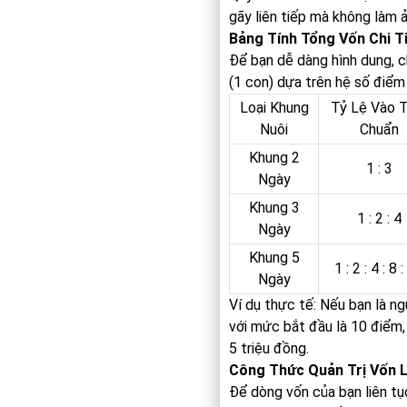
gãy liên tiếp mà không làm 
Bảng Tính Tổng Vốn Chi T
Để bạn dễ dàng hình dung, ch
(1 con) dựa trên hệ số điể
Loại Khung
Tỷ Lệ Vào T
Nuôi
Chuẩn
Khung 2
1 : 3
Ngày
Khung 3
1 : 2 : 4
Ngày
Khung 5
1 : 2 : 4 : 8 
Ngày
Ví dụ thực tế: Nếu bạn là n
với mức bắt đầu là 10 điểm,
5 triệu đồng.
Công Thức Quản Trị Vốn 
Để dòng vốn của bạn liên tục