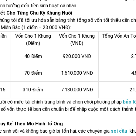
ảnh hưởng đến tiền sinh hoạt cá nhân.
iết Cho Từng Chu Kỳ Khung Nuôi
úng tôi đã tối ưu hóa sẵn bảng tính tổng số vốn tối thiểu cần chu
m Miền Bắc (1 điểm = 23.000 VNĐ):
iền
Vốn Cho 1 Khung
Vốn Cho 1 Khung
Tổng Vốn An To
(Điểm)
(VNĐ)
40 Điểm
920.000 VNĐ
2.
70 Điểm
1.610.000 VNĐ
4.
: 16
310 Điểm
7.130.000 VNĐ
21
gười có mức tài chính trung bình và chọn chơi phương pháp
bảo l
 số vốn thực tế bạn cần chuẩn bị để nhập cuộc một cách thảnh th
Lũy Kế Theo Mô Hình Tổ Ong
 sinh sôi và không bao giờ bị tổn hại, các chuyên gia
soi cầu
khu