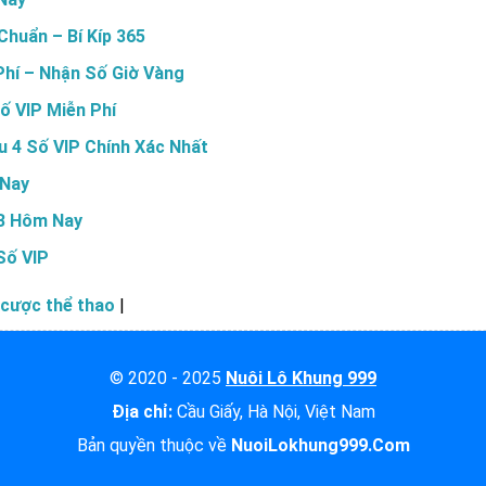
Chuẩn – Bí Kíp 365
Phí – Nhận Số Giờ Vàng
ố VIP Miễn Phí
 4 Số VIP Chính Xác Nhất
 Nay
B Hôm Nay
Số VIP
 cược thể thao
|
© 2020 - 2025
Nuôi Lô Khung 999
Địa chỉ:
Cầu Giấy, Hà Nội, Việt Nam
Bản quyền thuộc về
NuoiLokhung999.Com