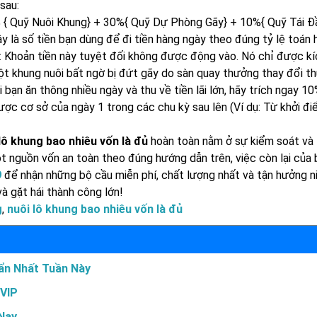
sau:
{ Quỹ Nuôi Khung} + 30%{ Quỹ Dự Phòng Gãy} + 10%{ Quỹ Tái Đ
ây là số tiền bạn dùng để đi tiền hàng ngày theo đúng tỷ lệ toán
): Khoản tiền này tuyệt đối không được động vào. Nó chỉ được kí
một khung nuôi bất ngờ bị đứt gãy do sàn quay thưởng thay đổi th
hi bạn ăn thông nhiều ngày và thu về tiền lãi lớn, hãy trích ngay
10
c cơ sở của ngày 1 trong các chu kỳ sau lên (Ví dụ: Từ khởi đ
lô khung bao nhiêu vốn là đủ
hoàn toàn nằm ở sự kiểm soát và t
t nguồn vốn an toàn theo đúng hướng dẫn trên, việc còn lại của b
9
để nhận những bộ cầu miễn phí, chất lượng nhất và tận hưởng n
à gặt hái thành công lớn!
g
,
nuôi lô khung bao nhiêu vốn là đủ
ẩn Nhất Tuần Này
 VIP
Nay