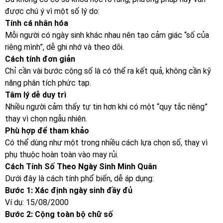
được chú ý vì một số lý do:
Tính cá nhân hóa
Mỗi người có ngày sinh khác nhau nên tạo cảm giác “số của
riêng mình”, dễ ghi nhớ và theo dõi.
Cách tính đơn giản
Chỉ cần vài bước cộng số là có thể ra kết quả, không cần kỹ
năng phân tích phức tạp.
Tâm lý dễ duy trì
Nhiều người cảm thấy tự tin hơn khi có một “quy tắc riêng”
thay vì chọn ngẫu nhiên.
Phù hợp để tham khảo
Có thể dùng như một trong nhiều cách lựa chọn số, thay vì
phụ thuộc hoàn toàn vào may rủi.
Cách Tính Số Theo Ngày Sinh Minh Quân
Dưới đây là cách tính phổ biến, dễ áp dụng:
Bước 1: Xác định ngày sinh đầy đủ
Ví dụ: 15/08/2000
Bước 2: Cộng toàn bộ chữ số