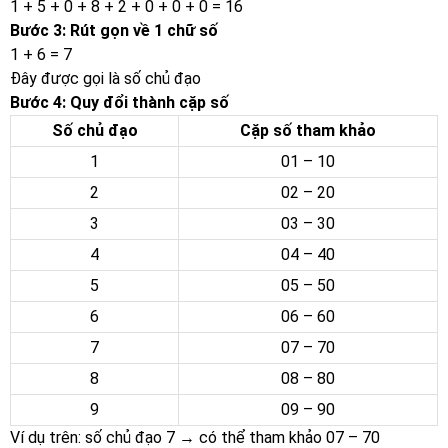
1 + 5 + 0 + 8 + 2 + 0 + 0 + 0 = 16
Bước 3: Rút gọn về 1 chữ số
1 + 6 = 7
Đây được gọi là số chủ đạo
Bước 4: Quy đổi thành cặp số
Số chủ đạo
Cặp số tham khảo
1
01 – 10
2
02 – 20
3
03 – 30
4
04 – 40
5
05 – 50
6
06 – 60
7
07 – 70
8
08 – 80
9
09 – 90
Ví dụ trên: số chủ đạo 7 → có thể tham khảo 07 – 70