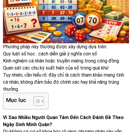
Phương pháp này thường được xây dựng dựa trên:
Quy luật số học : cách diễn giải ý nghĩa con số
Kinh nghiệm cá nhân hoặc truyền miệng trong cộng đồng
Quan sát các chu kỳ xuất hiện của số trong quá khứ
Tuy nhiên, cần hiểu rõ: đây chỉ là cách tham khảo mang tính
cá nhân, không đảm bảo độ chính xác hay khả năng trúng
thưởng.
Mục lục
Vì Sao Nhiều Người Quan Tâm Đến Cách Đánh Đề Theo
Ngày Sinh Minh Quân?
Dù không có cơ sở khoa học rõ ràng, phương pháp này vẫn