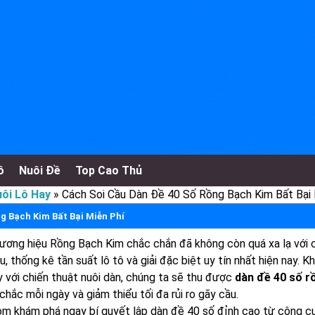
ô
Nuôi Đề
Top Cao Thủ
ôi Lô Hay
» Cách Soi Cầu Dàn Đề 40 Số Rồng Bạch Kim Bất Bại 
g Bạch Kim Bất Bại Miễn Phí
thương hiệu Rồng Bạch Kim chắc chắn đã không còn quá xa lạ với 
, thống kê tần suất lô tô và giải đặc biệt uy tín nhất hiện nay. K
 với chiến thuật nuôi dàn, chúng ta sẽ thu được
dàn đề 40 số r
chắc mỗi ngày và giảm thiểu tối đa rủi ro gãy cầu.
 khám phá ngay bí quyết lập dàn đề 40 số đỉnh cao từ công cụ n