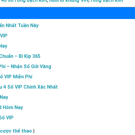
 40 số rồng bạch kim
,
nuôi lô khung 999
,
rồng bạch kim
ẩn Nhất Tuần Này
 VIP
Nay
Chuẩn – Bí Kíp 365
Phí – Nhận Số Giờ Vàng
ố VIP Miễn Phí
 4 Số VIP Chính Xác Nhất
 Nay
B Hôm Nay
Số VIP
 cược thể thao
|