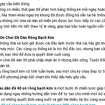
gày cầu biến động.
hông có nhiều thời gian để phân tích bảng thống kê mỗi ngày, hoặ
ưu, hãy tham khảo ngay bộ khung đã được đồng bộ sẵn tại hệ thố
u không chỉ chia sẻ dàn số miễn phí được lọc trực tiếp từ các c
tính tiền chi tiết theo tỷ lệ vàng, giúp bạn bảo toàn nguồn vốn 
Khi Chơi Đề Dàn Rồng Bạch Kim
hông thái và luôn giữ được cái đầu lạnh trước nhà cái, hãy ghi n
áy móc: Các công cụ thống kê là trợ thủ đắc lực, nhưng bạn cầ
inh, bạc nhớ để đưa ra quyết định cuối cùng.
ọn chơi đề dàn thì phải chấp nhận ăn ít nhưng bền vững. Tuyệt đố
ận lợi.
ầu rồng bạch kim có tính tuần hoàn, sau một chu kỳ chạy đẹp từ 
 đổi phương pháp bắt chạm khi thấy dấu hiệu gãy cầu.
ầu dàn đề 40 số rồng bạch kim
là một bước đi chiến lược giúp 
vận dụng ngay những hướng dẫn trên để tự tạo cho mình một bộ 
có những quyết định sáng suốt và gặt hái nhiều tài lộc cùng nu