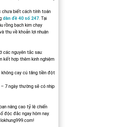
c chưa biết cách tính toán
ng
dàn đề 40 số 247
. Tại
ầu rồng bạch kim chạy
và thu về khoản lợi nhuận
hớ các nguyên tắc sau:
n kết hợp thêm kinh nghiệm
i không cay cú tăng tiền đột
5 – 7 ngày thường sẽ có nhịp
bạn nâng cao tỷ lệ chiến
số độc đắc ngay hôm nay.
oilokhung999.com!