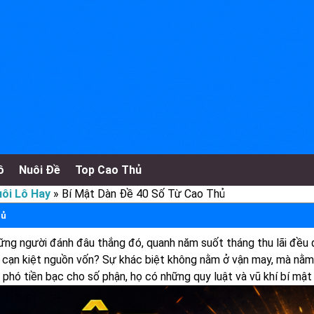
ô
Nuôi Đề
Top Cao Thủ
ôi Lô Hay
» Bí Mật Dàn Đề 40 Số Từ Cao Thủ
hủ
hững người đánh đâu thắng đó, quanh năm suốt tháng thu lãi đều đ
ảnh cạn kiệt nguồn vốn? Sự khác biệt không nằm ở vận may, mà nằm
 phó tiền bạc cho số phận, họ có những quy luật và vũ khí bí mật