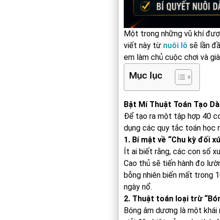
Một trong những vũ khí được
viết này từ
nuôi lô
sẽ lần đ
em làm chủ cuộc chơi và già
Mục lục
Bật Mí Thuật Toán Tạo Dà
Để tạo ra một tập hợp 40 co
dụng các quy tắc toán học n
1. Bí mật về “Chu kỳ đối x
Ít ai biết rằng, các con số x
Cao thủ sẽ tiến hành đo lườn
bỗng nhiên biến mất trong 1
ngày nổ.
2. Thuật toán loại trừ “B
Bóng âm dương là một khái n