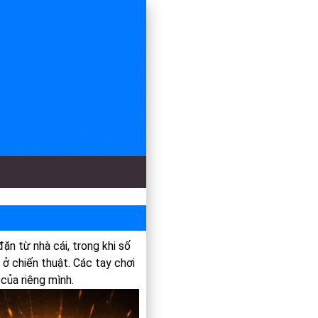
ặn từ nhà cái, trong khi số
 ở chiến thuật. Các tay chơi
 của riêng mình.