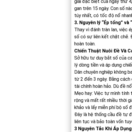
giải đặc biệt của ngày thứ 
gan trên 15 ngày. Con số nào 
túy nhất, có tốc độ nổ nhan
3. Nguyên lý “Ép tổng” và 
Thay vì đánh tràn lan, việc 
số có sự liên kết chặt chẽ. 
hoàn toàn.
Chiến Thuật Nuôi Đề Và C
Sở hữu tư duy bắt số của ca
lý dòng tiền và áp dụng chiế
Dân chuyên nghiệp không bao
từ 2 đến 3 ngày. Bằng cách 
tài chính hoàn hảo. Dù đề nổ
Mẹo hay: Việc tự mình tính 
rộng và mất rất nhiều thời 
khảo và lấy miễn phí bộ số 
Đây là hệ thống cầu đề tự đ
liên tục và bảo toàn vốn tuy
3 Nguyên Tắc Khi Áp Dụng