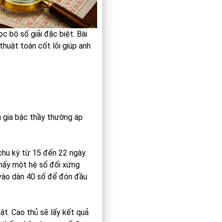
c bộ số giải đặc biệt. Bài
huật toán cốt lõi giúp anh
n gia bậc thầy thường áp
o chu kỳ từ 15 đến 22 ngày.
 thấy một hệ số đối xứng
 vào dàn 40 số để đón đầu
ật. Cao thủ sẽ lấy kết quả