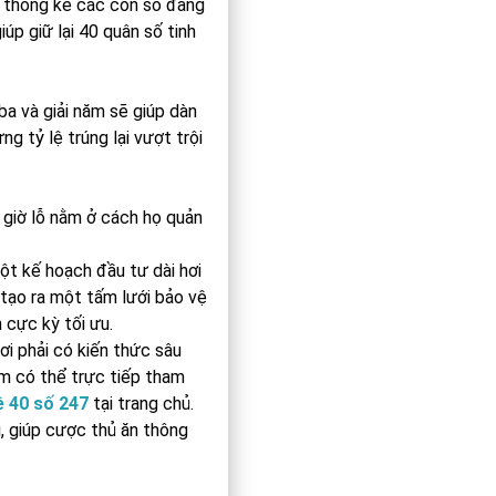
ng thống kê các con số đang
iúp giữ lại 40 quân số tinh
ba và giải năm sẽ giúp dàn
g tỷ lệ trúng lại vượt trội
o giờ lỗ nằm ở cách họ quản
ột kế hoạch đầu tư dài hơi
 tạo ra một tấm lưới bảo vệ
 cực kỳ tối ưu.
ơi phải có kiến thức sâu
em có thể trực tiếp tham
ề 40 số 247
tại trang chủ.
, giúp cược thủ ăn thông