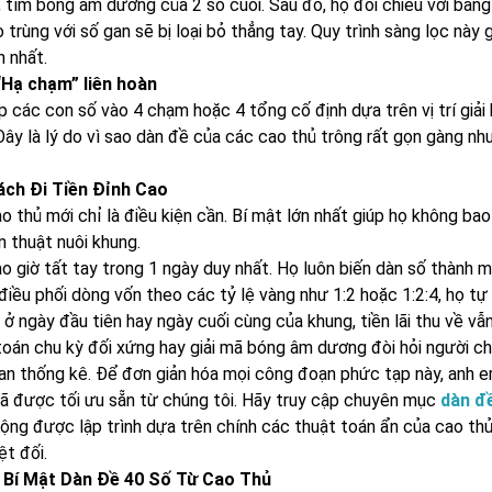
4, tìm bóng âm dương của 2 số cuối. Sau đó, họ đối chiếu với bả
trùng với số gan sẽ bị loại bỏ thẳng tay. Quy trình sàng lọc này g
h nhất.
“Hạ chạm” liên hoàn
ép các con số vào 4 chạm hoặc 4 tổng cố định dựa trên vị trí giải 
Đây là lý do vì sao dàn đề của các cao thủ trông rất gọn gàng nhưn
ách Đi Tiền Đỉnh Cao
o thủ mới chỉ là điều kiện cần. Bí mật lớn nhất giúp họ không ba
n thuật nuôi khung.
 giờ tất tay trong 1 ngày duy nhất. Họ luôn biến dàn số thành m
điều phối dòng vốn theo các tỷ lệ vàng như 1:2 hoặc 1:2:4, họ tự
 ở ngày đầu tiên hay ngày cuối cùng của khung, tiền lãi thu về vẫn
toán chu kỳ đối xứng hay giải mã bóng âm dương đòi hỏi người ch
gian thống kê. Để đơn giản hóa mọi công đoạn phức tạp này, anh 
đã được tối ưu sẵn từ chúng tôi. Hãy truy cập chuyên mục
dàn đ
ộng được lập trình dựa trên chính các thuật toán ẩn của cao thủ
ệt đối.
 Bí Mật Dàn Đề 40 Số Từ Cao Thủ