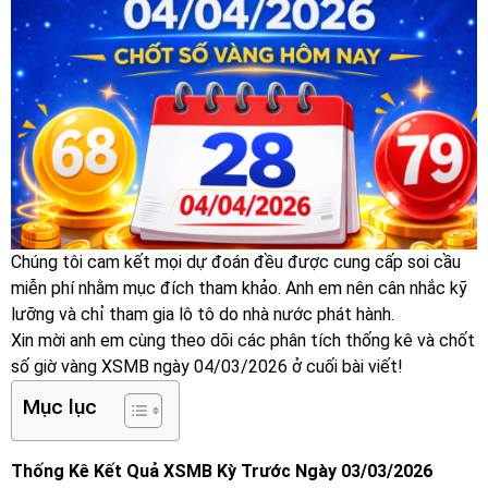
Chúng tôi cam kết mọi dự đoán đều được cung cấp soi cầu
miễn phí nhằm mục đích tham khảo. Anh em nên cân nhắc kỹ
lưỡng và chỉ tham gia lô tô do nhà nước phát hành.
Xin mời anh em cùng theo dõi các phân tích thống kê và chốt
số giờ vàng XSMB ngày 04/03/2026 ở cuối bài viết!
Mục lục
Thống Kê Kết Quả XSMB Kỳ Trước Ngày 03/03/2026