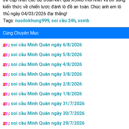
kiến thức về chiến lược đánh lô đề an toàn. Chúc anh em lô
thủ ngày 04/03/2026 đại thắng!
Tags:
nuoilokhung999
,
soi cầu 24h
,
xsmb
Cùng Chuyên Mục
soi cầu Minh Quân ngày 6/8/2026
soi cầu Minh Quân ngày 5/8/2026
soi cầu Minh Quân ngày 4/8/2026
soi cầu Minh Quân ngày 3/8/2026
soi cầu Minh Quân ngày 2/8/2026
soi cầu Minh Quân ngày 1/8/2026
soi cầu Minh Quân ngày 31/7/2026
soi cầu Minh Quân ngày 30/7/2026
soi cầu Minh Quân ngày 29/7/2026