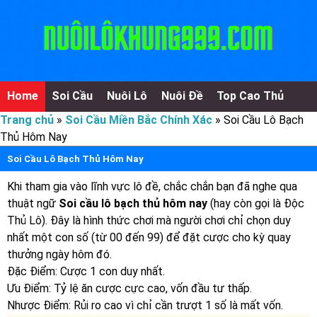
Home
Soi Cầu
Nuôi Lô
Nuôi Đề
Top Cao Thủ
Trang chủ
»
Soi Cầu Miền Bắc Chính Xác
» Soi Cầu Lô Bạch
Thủ Hôm Nay
Soi Cầu Lô Bạch Thủ Hôm Nay
Khi tham gia vào lĩnh vực lô đề, chắc chắn bạn đã nghe qua
thuật ngữ
Soi cầu lô bạch thủ hôm nay
(hay còn gọi là Độc
Thủ Lô). Đây là hình thức chơi mà người chơi chỉ chọn duy
nhất một con số (từ 00 đến 99) để đặt cược cho kỳ quay
thưởng ngày hôm đó.
Đặc Điểm: Cược 1 con duy nhất.
Ưu Điểm: Tỷ lệ ăn cược cực cao, vốn đầu tư thấp.
Nhược Điểm: Rủi ro cao vì chỉ cần trượt 1 số là mất vốn.