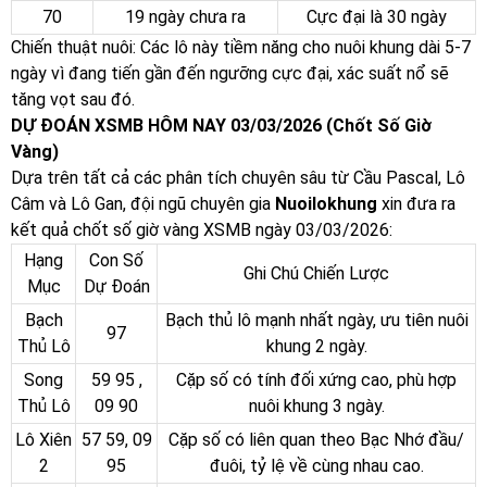
70
19 ngày chưa ra
Cực đại là 30 ngày
Chiến thuật nuôi: Các lô này tiềm năng cho nuôi khung dài 5-7
ngày vì đang tiến gần đến ngưỡng cực đại, xác suất nổ sẽ
tăng vọt sau đó.
DỰ ĐOÁN XSMB HÔM NAY 03/03/2026 (Chốt Số Giờ
Vàng)
Dựa trên tất cả các phân tích chuyên sâu từ Cầu Pascal, Lô
Câm và Lô Gan, đội ngũ chuyên gia
Nuoilokhung
xin đưa ra
kết quả chốt số giờ vàng XSMB ngày 03/03/2026:
Hạng
Con Số
Ghi Chú Chiến Lược
Mục
Dự Đoán
Bạch
Bạch thủ lô mạnh nhất ngày, ưu tiên nuôi
97
Thủ Lô
khung 2 ngày.
Song
59 95 ,
Cặp số có tính đối xứng cao, phù hợp
Thủ Lô
09 90
nuôi khung 3 ngày.
Lô Xiên
57 59, 09
Cặp số có liên quan theo Bạc Nhớ đầu/
2
95
đuôi, tỷ lệ về cùng nhau cao.