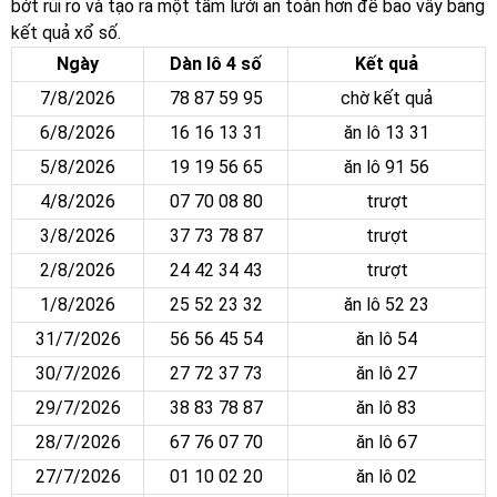
bớt rủi ro và tạo ra một tấm lưới an toàn hơn để bao vây bảng
kết quả xổ số.
Ngày
Dàn lô 4 số
Kết quả
7/8/2026
78 87 59 95
chờ kết quả
6/8/2026
16 16 13 31
ăn lô 13 31
5/8/2026
19 19 56 65
ăn lô 91 56
4/8/2026
07 70 08 80
trượt
3/8/2026
37 73 78 87
trượt
2/8/2026
24 42 34 43
trượt
1/8/2026
25 52 23 32
ăn lô 52 23
31/7/2026
56 56 45 54
ăn lô 54
30/7/2026
27 72 37 73
ăn lô 27
29/7/2026
38 83 78 87
ăn lô 83
28/7/2026
67 76 07 70
ăn lô 67
27/7/2026
01 10 02 20
ăn lô 02