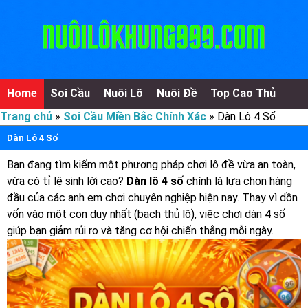
Home
Soi Cầu
Nuôi Lô
Nuôi Đề
Top Cao Thủ
Trang chủ
»
Soi Cầu Miền Bắc Chính Xác
» Dàn Lô 4 Số
Dàn Lô 4 Số
Bạn đang tìm kiếm một phương pháp chơi lô đề vừa an toàn,
vừa có tỉ lệ sinh lời cao?
Dàn lô 4 số
chính là lựa chọn hàng
đầu của các anh em chơi chuyên nghiệp hiện nay. Thay vì dồn
vốn vào một con duy nhất (bạch thủ lô), việc chơi dàn 4 số
giúp bạn giảm rủi ro và tăng cơ hội chiến thắng mỗi ngày.