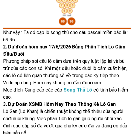
Như vậy : Ta có cặp lô song thủ cho cầu pascal miền bắc là :
69 96
2. Dự đoán hôm nay 17/6/2026 Bằng Phân Tích Lô Câm
Đầu/Đuôi
Phương pháp soi cầu lô câm dựa trên quy luật lặp lại và bù
trừ của các con số. Khi một đầu hoặc đuôi lô câm xuất hiện,
các lô có liên quan thường sẽ về trong các kỳ tiếp theo.
Ví dụ áp dụng: Hôm nay không có đầu đuôi câm
Mục đích: Cung cấp các cặp
Song Thủ Lô
có tính bảo hiểm
cao.
3. Dự Đoán XSMB Hôm Nay Theo Thống Kê Lô Gan
Lô Gan (Lô Khan) là chiến thuật không thể thiếu của người
chơi nuôi khung. Việc phân tích lô gan giúp người chơi xác
định các cặp số đã vượt qua chu kỳ cực đại và đang có dấu
hiệu sắp nổ.