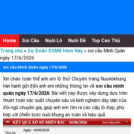
Home
Soi Cầu
Nuôi Lô
Nuôi Đề
Top Cao Thủ
Trang chủ
»
Dự Đoán XSMB Hôm Nay
» soi cầu Minh Quân
ngày 17/6/2026
soi cầu Minh Quân ngày 17/6/2026
Xin chào toàn thể anh em lô thủ! Chuyên trang Nuoilokhung
hân hạnh gửi đến anh em những thông tin về
soi cầu minh
quân ngày 17/6/2026
. Bài viết này được xây dựng dựa trên
thuật toán xác suất chuyên sâu và kinh nghiệm dày dặn của
đội ngũ chuyên gia, giúp anh em tìm ra các cặp lô đẹp, phù
hợp với chiến lược nuôi khung an toàn và hiệu quả.