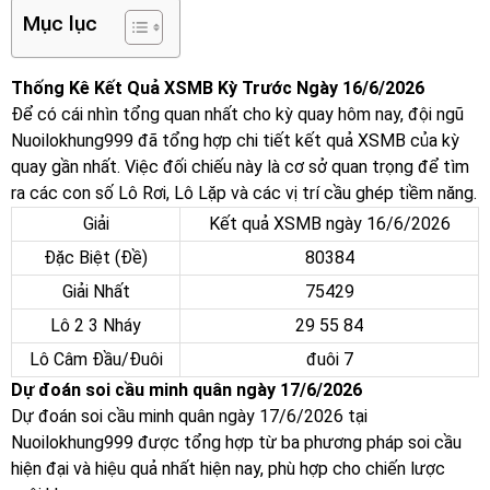
Mục lục
Thống Kê Kết Quả XSMB Kỳ Trước Ngày 16/6/2026
Để có cái nhìn tổng quan nhất cho kỳ quay hôm nay, đội ngũ
Nuoilokhung999 đã tổng hợp chi tiết kết quả XSMB của kỳ
quay gần nhất. Việc đối chiếu này là cơ sở quan trọng để tìm
ra các con số Lô Rơi, Lô Lặp và các vị trí cầu ghép tiềm năng.
Giải
Kết quả XSMB ngày 16/6/2026
Đặc Biệt (Đề)
80384
Giải Nhất
75429
Lô 2 3 Nháy
29 55 84
Lô Câm Đầu/Đuôi
đuôi 7
Dự đoán soi cầu minh quân ngày 17/6/2026
Dự đoán soi cầu minh quân ngày 17/6/2026 tại
Nuoilokhung999 được tổng hợp từ ba phương pháp soi cầu
hiện đại và hiệu quả nhất hiện nay, phù hợp cho chiến lược