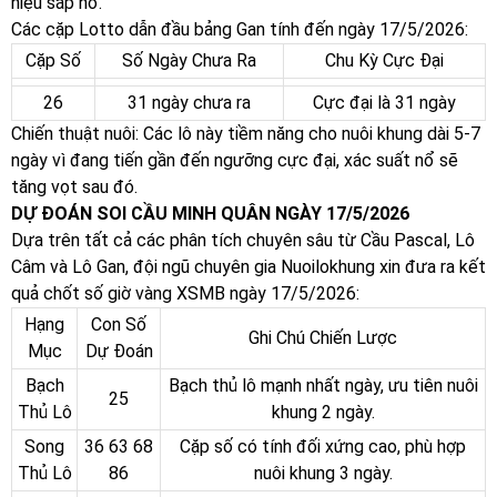
hiệu sắp nổ.
Các cặp Lotto dẫn đầu bảng Gan tính đến ngày 17/5/2026:
Cặp Số
Số Ngày Chưa Ra
Chu Kỳ Cực Đại
26
31 ngày chưa ra
Cực đại là 31 ngày
Chiến thuật nuôi: Các lô này tiềm năng cho nuôi khung dài 5-7
ngày vì đang tiến gần đến ngưỡng cực đại, xác suất nổ sẽ
tăng vọt sau đó.
DỰ ĐOÁN SOI CẦU MINH QUÂN NGÀY 17/5/2026
Dựa trên tất cả các phân tích chuyên sâu từ Cầu Pascal, Lô
Câm và Lô Gan, đội ngũ chuyên gia Nuoilokhung xin đưa ra kết
quả chốt số giờ vàng XSMB ngày 17/5/2026:
Hạng
Con Số
Ghi Chú Chiến Lược
Mục
Dự Đoán
Bạch
Bạch thủ lô mạnh nhất ngày, ưu tiên nuôi
25
Thủ Lô
khung 2 ngày.
Song
36 63 68
Cặp số có tính đối xứng cao, phù hợp
Thủ Lô
86
nuôi khung 3 ngày.