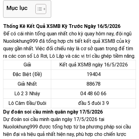
Mục lục
Thống Kê Kết Quả XSMB Kỳ Trước Ngày 16/5/2026
Để có cái nhìn tổng quan nhất cho kỳ quay hôm nay, đội ngũ
Nuoilokhung999 đã tổng hợp chi tiết kết quả XSMB của kỳ
quay gần nhất. Việc đối chiếu này là cơ sở quan trọng để tìm
ra các con số Lô Rơi, Lô Lặp và các vị trí cầu ghép tiềm năng.
Giải
Kết quả XSMB ngày 16/5/2026
Đặc Biệt (Đề)
19404
Giải Nhất
88678
Lô 2 3 Nháy
04 48 60 66
Lô Câm Đầu/Đuôi
đầu 5 đuôi 3 9
Dự đoán soi cầu minh quân ngày 17/5/2026
Dự đoán soi cầu minh quân ngày 17/5/2026 tại
Nuoilokhung999 được tổng hợp từ ba phương pháp soi cầu
hiện đại và hiệu quả nhất hiện nay, phù hợp cho chiến lược