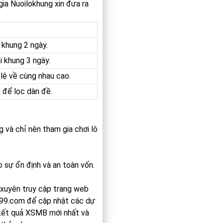
ia Nuoilokhung xin đưa ra
 khung 2 ngày.
i khung 3 ngày.
lệ về cùng nhau cao.
 để lọc dàn đề.
 và chỉ nên tham gia chơi lô
 sự ổn định và an toàn vốn.
xuyên truy cập trang web
99.com để cập nhật các dự
kết quả XSMB mới nhất và