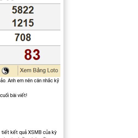
ảo. Anh em nên cân nhắc kỹ
uối bài viết!
i tiết kết quả XSMB của kỳ