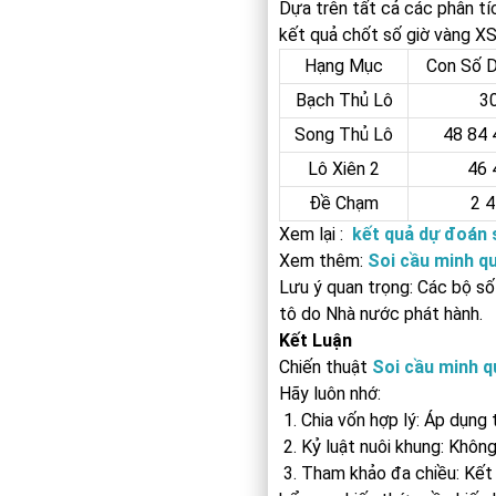
Dựa trên tất cả các phân tí
kết quả chốt số giờ vàng 
Hạng Mục
Con Số 
Bạch Thủ Lô
3
Song Thủ Lô
48 84 
Lô Xiên 2
46 
Đề Chạm
2 4
Xem lại :
kết quả dự đoán 
Xem thêm:
Soi cầu minh q
Lưu ý quan trọng: Các bộ số
tô do Nhà nước phát hành.
Kết Luận
Chiến thuật
Soi cầu minh q
Hãy luôn nhớ:
Chia vốn hợp lý: Áp dụng 
Kỷ luật nuôi khung: Khôn
Tham khảo đa chiều: Kết 