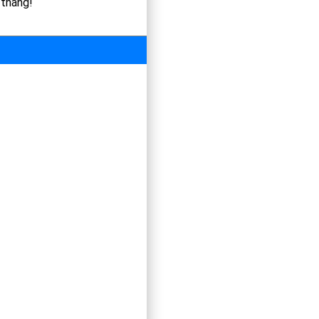
 thắng!