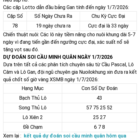
Các cặp Lotto dẫn đầu bảng Gan tính đến ngày 1/7/2026:
Cặp Số
Số Ngày Chưa Ra
Chu Kỳ Cực Đại
78
19 ngày chưa ra
Cực đại là 33 ngày
Chiến thuật nuôi: Các lô này tiềm năng cho nuôi khung dài 5-7
ngày vì đang tiến gần đến ngưỡng cực đại, xác suất nổ sẽ
tăng vọt sau đó.
DỰ ĐOÁN SOI CẦU MINH QUÂN NGÀY 1/7/2026
Dựa trên tất cả các phân tích chuyên sâu từ Cầu Pascal, Lô
Câm và Lô Gan, đội ngũ chuyên gia Nuoilokhung xin đưa ra kết
quả chốt số giờ vàng XSMB ngày 1/7/2026:
Hạng Mục
Con Số Dự Đoán
Bạch Thủ Lô
43
Song Thủ Lô
57 75 25 52
Lô Xiên 2
25 27
Đề Chạm
6 7 8
Xem lại :
kết quả dự đoán soi cầu minh quân hôm qua