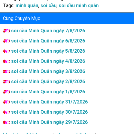
Tags:
minh quân
,
soi cầu
,
soi cầu minh quân
Cùng Chuyên Mục
soi cầu Minh Quân ngày 7/8/2026
soi cầu Minh Quân ngày 6/8/2026
soi cầu Minh Quân ngày 5/8/2026
soi cầu Minh Quân ngày 4/8/2026
soi cầu Minh Quân ngày 3/8/2026
soi cầu Minh Quân ngày 2/8/2026
soi cầu Minh Quân ngày 1/8/2026
soi cầu Minh Quân ngày 31/7/2026
soi cầu Minh Quân ngày 30/7/2026
soi cầu Minh Quân ngày 29/7/2026