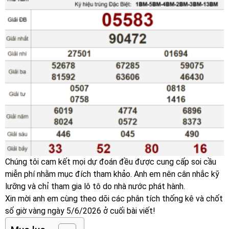
Chúng tôi cam kết mọi dự đoán đều được cung cấp soi cầu
miễn phí nhằm mục đích tham khảo. Anh em nên cân nhắc kỹ
lưỡng và chỉ tham gia lô tô do nhà nước phát hành.
Xin mời anh em cùng theo dõi các phân tích thống kê và chốt
số giờ vàng ngày 5/6/2026 ở cuối bài viết!