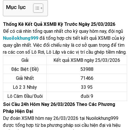
Mục lục
Thống Kê Kết Quả XSMB Kỳ Trước Ngày 25/03/2026
Để có cái nhìn tổng quan nhất cho kỳ quay hôm nay, đội ngũ
Nuoilokhung999
đã tổng hợp chi tiết kết quả XSMB của kỳ
quay gần nhất. Việc đối chiếu này là cơ sở quan trọng để tìm
ra các con số Lô Rơi, Lô Lặp và các vị trí cầu ghép tiềm năng.
Giải
Kết quả XSMB ngày 25/03/2026
Đặc Biệt (Đề)
53988
Giải Nhất
71466
Lô 2 3 Nháy
33 95
Lô Câm Đầu/Đuôi
đuôi 9
Soi Cầu 24h Hôm Nay 26/03/2026 Theo Các Phương
Pháp Hiện Đại
Dự đoán XSMB hôm nay 26/03/2026 tại Nuoilokhung999
được tổng hợp từ ba phương pháp soi cầu hiện đại và hiệu