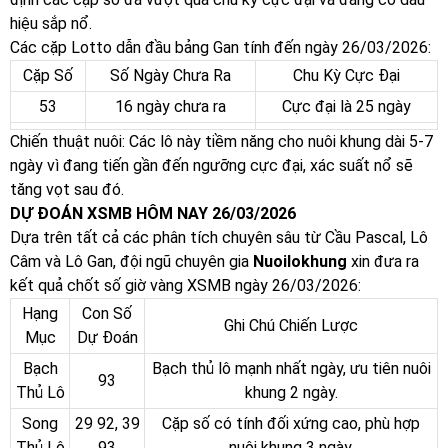
hiệu sắp nổ.
Các cặp Lotto dẫn đầu bảng Gan tính đến ngày 26/03/2026:
Cặp Số
Số Ngày Chưa Ra
Chu Kỳ Cực Đại
53
16 ngày chưa ra
Cực đại là 25 ngày
Chiến thuật nuôi: Các lô này tiềm năng cho nuôi khung dài 5-7
ngày vì đang tiến gần đến ngưỡng cực đại, xác suất nổ sẽ
tăng vọt sau đó.
DỰ ĐOÁN XSMB HÔM NAY 26/03/2026
Dựa trên tất cả các phân tích chuyên sâu từ Cầu Pascal, Lô
Câm và Lô Gan, đội ngũ chuyên gia
Nuoilokhung
xin đưa ra
kết quả chốt số giờ vàng XSMB ngày 26/03/2026:
Hạng
Con Số
Ghi Chú Chiến Lược
Mục
Dự Đoán
Bạch
Bạch thủ lô mạnh nhất ngày, ưu tiên nuôi
93
Thủ Lô
khung 2 ngày.
Song
29 92, 39
Cặp số có tính đối xứng cao, phù hợp
Thủ Lô
93
nuôi khung 3 ngày.