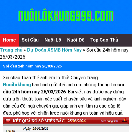
Home
Soi Cầu
Nuôi Lô
Nuôi Đề
Top Cao Thủ
Trang chủ
»
Dự Đoán XSMB Hôm Nay
» Soi cầu 24h hôm nay
26/03/2026
Soi cầu 24h hôm nay 26/03/2026
Xin chào toàn thể anh em lô thủ! Chuyên trang
Nuoilokhung
hân hạnh gửi đến anh em những thông tin
soi
cầu 24h hôm nay
26/03/2026
. Bài viết này được xây dựng
dựa trên thuật toán xác suất chuyên sâu và kinh nghiệm dày
dặn của đội ngũ chuyên gia, giúp anh em tìm ra các cặp lô
đẹp, phù hợp với chiến lược nuôi khung an toàn và hiệu quả.