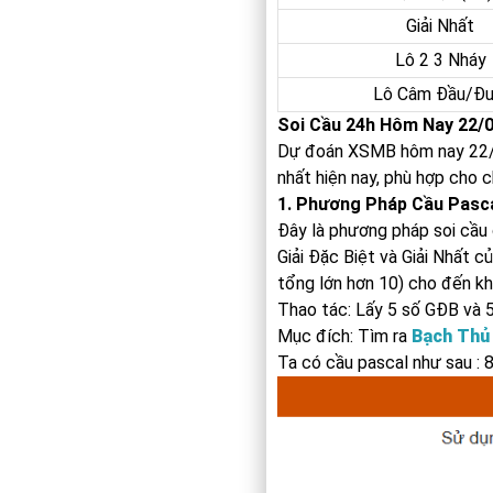
Giải Nhất
Lô 2 3 Nháy
Lô Câm Đầu/Đu
Soi Cầu 24h Hôm Nay 22/
Dự đoán XSMB hôm nay 22/03
nhất hiện nay, phù hợp cho c
1. Phương Pháp Cầu Pascal
Đây là phương pháp soi cầu
Giải Đặc Biệt và Giải Nhất c
tổng lớn hơn 10) cho đến khi
Thao tác: Lấy 5 số GĐB và 5 
Mục đích: Tìm ra
Bạch Thủ
Ta có cầu pascal như sau :