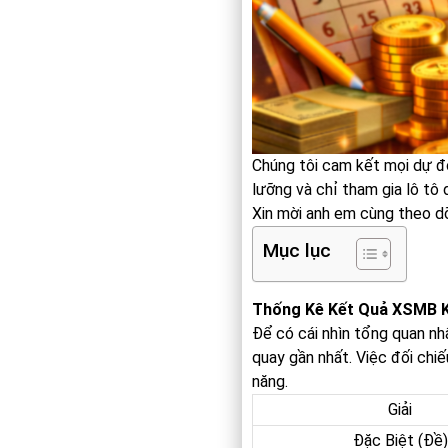
Chúng tôi cam kết mọi dự đ
lưỡng và chỉ tham gia lô tô
Xin mời anh em cùng theo dõ
Mục lục
Thống Kê Kết Quả XSMB K
Để có cái nhìn tổng quan nh
quay gần nhất. Việc đối chiế
năng.
Giải
Đặc Biệt (Đề)