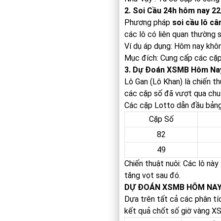
2. Soi Cầu 24h hôm nay 2
Phương pháp
soi cầu lô c
các lô có liên quan thường s
Ví dụ áp dụng: Hôm nay khô
Mục đích: Cung cấp các cặ
3. Dự Đoán XSMB Hôm Na
Lô Gan (Lô Khan) là chiến th
các cặp số đã vượt qua chu 
Các cặp Lotto dẫn đầu bảng
Cặp Số
82
49
Chiến thuật nuôi: Các lô nà
tăng vọt sau đó.
DỰ ĐOÁN XSMB HÔM NAY 
Dựa trên tất cả các phân tí
kết quả chốt số giờ vàng 