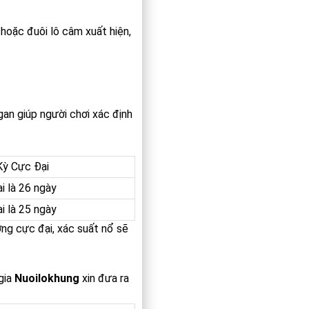
 hoặc đuôi lô câm xuất hiện,
gan giúp người chơi xác định
Kỳ Cực Đại
i là 26 ngày
i là 25 ngày
ỡng cực đại, xác suất nổ sẽ
gia
Nuoilokhung
xin đưa ra