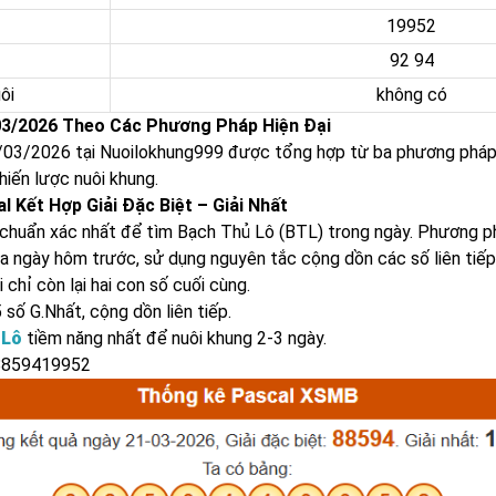
19952
92 94
ôi
không có
03/2026 Theo Các Phương Pháp Hiện Đại
/2026 tại Nuoilokhung999 được tổng hợp từ ba phương pháp so
hiến lược nuôi khung.
 Kết Hợp Giải Đặc Biệt – Giải Nhất
 chuẩn xác nhất để tìm Bạch Thủ Lô (BTL) trong ngày. Phương p
ủa ngày hôm trước, sử dụng nguyên tắc cộng dồn các số liên tiếp 
 chỉ còn lại hai con số cuối cùng.
số G.Nhất, cộng dồn liên tiếp.
 Lô
tiềm năng nhất để nuôi khung 2-3 ngày.
 8859419952