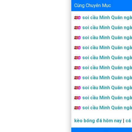
Cùng Chuyên Mục
soi cầu Minh Quân ngà
soi cầu Minh Quân ngà
soi cầu Minh Quân ngà
soi cầu Minh Quân ngà
soi cầu Minh Quân ngà
soi cầu Minh Quân ngà
soi cầu Minh Quân ngà
soi cầu Minh Quân ngà
soi cầu Minh Quân ngà
soi cầu Minh Quân ngà
kèo bóng đá hôm nay
|
cá