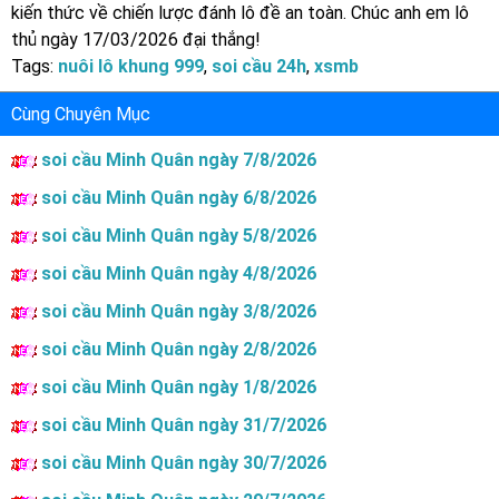
kiến thức về chiến lược đánh lô đề an toàn. Chúc anh em lô
thủ ngày 17/03/2026 đại thắng!
Tags:
nuôi lô khung 999
,
soi cầu 24h
,
xsmb
Cùng Chuyên Mục
soi cầu Minh Quân ngày 7/8/2026
soi cầu Minh Quân ngày 6/8/2026
soi cầu Minh Quân ngày 5/8/2026
soi cầu Minh Quân ngày 4/8/2026
soi cầu Minh Quân ngày 3/8/2026
soi cầu Minh Quân ngày 2/8/2026
soi cầu Minh Quân ngày 1/8/2026
soi cầu Minh Quân ngày 31/7/2026
soi cầu Minh Quân ngày 30/7/2026