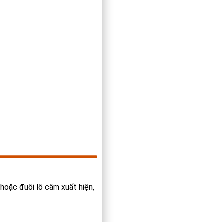
 hoặc đuôi lô câm xuất hiện,