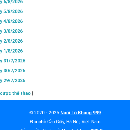
y 6/8/2026
y 5/8/2026
y 4/8/2026
y 3/8/2026
y 2/8/2026
y 1/8/2026
y 31/7/2026
y 30/7/2026
y 29/7/2026
 cược thể thao
|
© 2020 - 2025
Nuôi Lô Khung 999
Địa chỉ:
Cầu Giấy, Hà Nội, Việt Nam