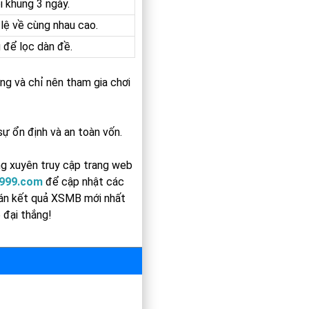
i khung 3 ngày.
lệ về cùng nhau cao.
 để lọc dàn đề.
g và chỉ nên tham gia chơi
ự ổn định và an toàn vốn.
g xuyên truy cập trang web
g999.com
để cập nhật các
án kết quả XSMB mới nhất
 đại thắng!