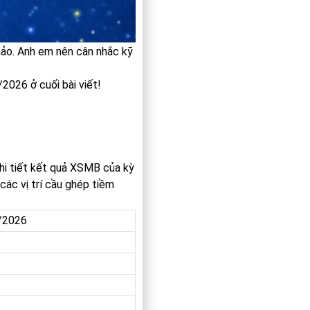
ảo. Anh em nên cân nhắc kỹ
2026 ở cuối bài viết!
hi tiết kết quả XSMB của kỳ
các vị trí cầu ghép tiềm
/2026