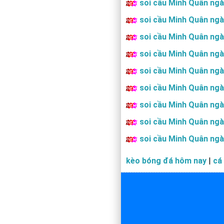
soi cầu Minh Quân ngà
soi cầu Minh Quân ngà
soi cầu Minh Quân ngà
soi cầu Minh Quân ngà
soi cầu Minh Quân ngà
soi cầu Minh Quân ngà
soi cầu Minh Quân ngà
soi cầu Minh Quân ngà
soi cầu Minh Quân ngà
kèo bóng đá hôm nay
|
cá