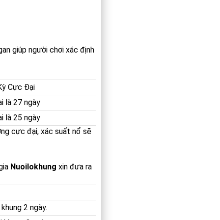
gan giúp người chơi xác định
Kỳ Cực Đại
i là 27 ngày
i là 25 ngày
ỡng cực đại, xác suất nổ sẽ
gia
Nuoilokhung
xin đưa ra
 khung 2 ngày.