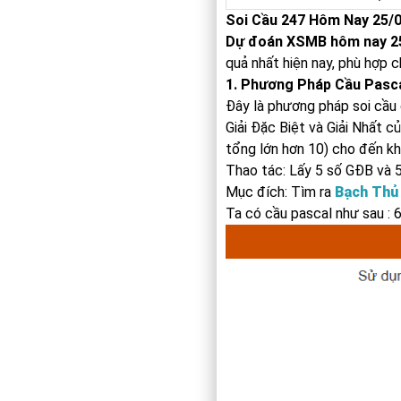
Soi Cầu 247 Hôm Nay 25/
Dự đoán XSMB hôm nay 2
quả nhất hiện nay, phù hợp c
1. Phương Pháp Cầu Pascal
Đây là phương pháp soi cầu
Giải Đặc Biệt và Giải Nhất c
tổng lớn hơn 10) cho đến khi
Thao tác: Lấy 5 số GĐB và 5 
Mục đích: Tìm ra
Bạch Thủ
Ta có cầu pascal như sau :