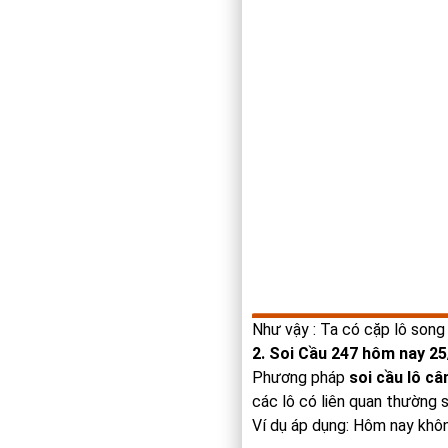
Như vậy : Ta có cặp lô song
2. Soi Cầu 247 hôm nay 2
Phương pháp
soi cầu lô c
các lô có liên quan thường s
Ví dụ áp dụng: Hôm nay khô