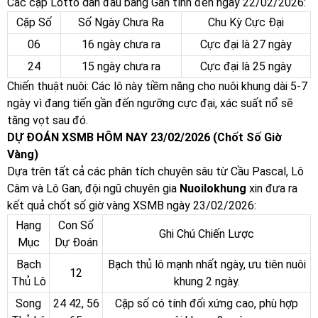
Các cặp Lotto dẫn đầu bảng Gan tính đến ngày 22/02/2026:
Cặp Số
Số Ngày Chưa Ra
Chu Kỳ Cực Đại
06
16 ngày chưa ra
Cực đại là 27 ngày
24
15 ngày chưa ra
Cực đại là 25 ngày
Chiến thuật nuôi: Các lô này tiềm năng cho nuôi khung dài 5-7
ngày vì đang tiến gần đến ngưỡng cực đại, xác suất nổ sẽ
tăng vọt sau đó.
DỰ ĐOÁN XSMB HÔM NAY 23/02/2026 (Chốt Số Giờ
Vàng)
Dựa trên tất cả các phân tích chuyên sâu từ Cầu Pascal, Lô
Câm và Lô Gan, đội ngũ chuyên gia
Nuoilokhung
xin đưa ra
kết quả chốt số giờ vàng XSMB ngày 23/02/2026:
Hạng
Con Số
Ghi Chú Chiến Lược
Mục
Dự Đoán
Bạch
Bạch thủ lô mạnh nhất ngày, ưu tiên nuôi
12
Thủ Lô
khung 2 ngày.
Song
24 42, 56
Cặp số có tính đối xứng cao, phù hợp