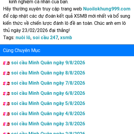
kinh nghiệm cá nhân của bạn.
Hãy thường xuyên truy cập trang web
Nuoilokhung999.com
để cập nhật các dự đoán kết quả XSMB mới nhất và bổ sung
kiến thức về chiến lược đánh lô đề an toàn. Chúc anh em lô
thủ ngày 23/02/2026 đại thắng!
Tags:
nuôi lô
,
soi cầu 247
,
xsmb
Cùng Chuyên Mục
soi cầu Minh Quân ngày 9/8/2026
soi cầu Minh Quân ngày 8/8/2026
soi cầu Minh Quân ngày 7/8/2026
soi cầu Minh Quân ngày 6/8/2026
soi cầu Minh Quân ngày 5/8/2026
soi cầu Minh Quân ngày 4/8/2026
soi cầu Minh Quân ngày 3/8/2026
soi cầu Minh Quân ngày 2/8/2026