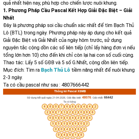
quả nhất hiện nay, phù hợp cho chiến lược nuôi khung.
1. Phương Pháp Cầu Pascal Kết Hợp Giải Đặc Biệt – Giải
Nhất
Đây là phương pháp soi cầu chuẩn xác nhất để tìm Bạch Thủ
Lô (BTL) trong ngày. Phương pháp này áp dụng cho kết quả
Giải Đặc Biệt và Giải Nhất của ngày hôm trước, sử dụng
nguyên tắc cộng dồn các số liên tiếp (chỉ lấy hàng đơn vị nếu
tổng lớn hơn 10) cho đến khi chỉ còn lại hai con số cuối cùng.
Thao tác: Lấy 5 số GĐB và 5 số G.Nhất, cộng dồn liên tiếp.
Mục đích: Tìm ra
Bạch Thủ Lô
tiềm năng nhất để nuôi khung
2-3 ngày.
Ta có cầu pascal như sau : 4807666442