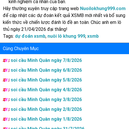
kinh nghiệm cá nhân của bạn.
Hãy thường xuyên truy cập trang web
Nuoilokhung999.com
để cập nhật các dự đoán kết quả XSMB mới nhất và bổ sung
kiến thức về chiến lược đánh lô đề an toàn. Chúc anh em lô
thủ ngày 21/04/2026 đại thắng!
Tags:
dự đoán xsmb
,
nuôi lô khung 999
,
xsmb
Cùng Chuyên Mục
soi cầu Minh Quân ngày 7/8/2026
soi cầu Minh Quân ngày 6/8/2026
soi cầu Minh Quân ngày 5/8/2026
soi cầu Minh Quân ngày 4/8/2026
soi cầu Minh Quân ngày 3/8/2026
soi cầu Minh Quân ngày 2/8/2026
soi cầu Minh Quân ngày 1/8/2026
soi cầu Minh Quân ngày 31/7/2026