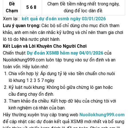
Đề
Chạm Đề tiềm năng nhất trong ngày,
5 6 8
Chạm
dùng để lọc dàn đề.
Xem lại :
kết quả dự đoán xsmb ngày 03/01/2026
Lưu ý quan trọng:
Các bộ số chỉ dùng cho mục đích tham
khảo, anh em nên cân nhắc kỹ lưỡng và chỉ nên tham gia chơi
lô tô do Nhà nước phát hành.
Kết Luận và Lời Khuyên Cho Người Chơi
Chiến thuật
Dự đoán XSMB hôm nay 04/01/2026
của
Nuoilokhung999.com luôn tập trung vào sự ổn định và an
toàn vốn. Hãy luôn nhớ:
Chia vốn hợp lý: Áp dụng tỷ lệ vào tiền chuẩn cho nuôi
lô khung 1 2 3 5 7 ngày.
Kỷ luật nuôi khung: Không bỏ giữa chừng lô gan hoặc
cầu đang chạy ổn định.
Tham khảo đa chiều: Kết hợp dữ liệu của chúng tôi với
kinh nghiệm cá nhân của bạn.
Hãy thường xuyên truy cập trang web
Nuoilokhung999.com
để cập nhật các dự đoán kết quả XSMB mới nhất và bổ sung