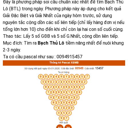
Đây là phương pháp soi cầu chuẩn xác nhất để tìm Bạch Thủ
Lô (BTL) trong ngày. Phương pháp này áp dụng cho kết quả
Giải Đặc Biệt và Giải Nhất của ngày hôm trước, sử dụng
nguyên tắc cộng dồn các số liên tiếp (chỉ lấy hàng đơn vị nếu
tổng lớn hơn 10) cho đến khi chỉ còn lại hai con số cuối cùng.
Thao tác: Lấy 5 số GĐB và 5 số G.Nhất, cộng dồn liên tiếp.
Mục đích: Tìm ra
Bạch Thủ Lô
tiềm năng nhất để nuôi khung
2-3 ngày.
Ta có cầu pascal như sau : 0094915457