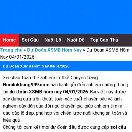
Home
Soi Cầu
Nuôi Lô
Nuôi Đề
Top Cao Thủ
Trang chủ
»
Dự Đoán XSMB Hôm Nay
» Dự Đoán XSMB Hôm
Nay 04/01/2026
Dự Đoán XSMB Hôm Nay 04/01/2026
Xin chào toàn thể anh em lô thủ! Chuyên trang
Nuoilokhung999.com
hân hạnh gửi đến anh em những thông
tin
dự đoán XSMB hôm nay
04/01/2026
. Bài viết này được
xây dựng dựa trên thuật toán xác suất chuyên sâu và kinh
nghiệm dày dặn của đội ngũ chuyên gia, giúp anh em tìm ra
các cặp lô đẹp, phù hợp với chiến lược nuôi khung an toàn và
hiệu quả.
Chúng tôi cam kết mọi dự đoán đều được cung cấp
soi cầu