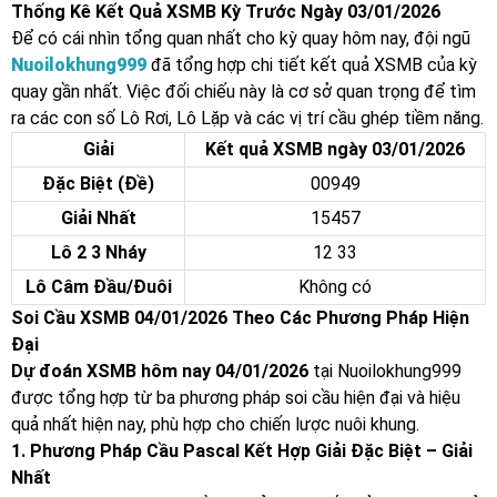
Thống Kê Kết Quả XSMB Kỳ Trước Ngày 03/01/2026
Để có cái nhìn tổng quan nhất cho kỳ quay hôm nay, đội ngũ
Nuoilokhung999
đã tổng hợp chi tiết kết quả XSMB của kỳ
quay gần nhất. Việc đối chiếu này là cơ sở quan trọng để tìm
ra các con số Lô Rơi, Lô Lặp và các vị trí cầu ghép tiềm năng.
Giải
Kết quả XSMB ngày 03/01/2026
Đặc Biệt (Đề)
00949
Giải Nhất
15457
Lô 2 3 Nháy
12 33
Lô Câm Đầu/Đuôi
Không có
Soi Cầu XSMB 04/01/2026 Theo Các Phương Pháp Hiện
Đại
Dự đoán XSMB hôm nay 04/01/2026
tại Nuoilokhung999
được tổng hợp từ ba phương pháp soi cầu hiện đại và hiệu
quả nhất hiện nay, phù hợp cho chiến lược nuôi khung.
1. Phương Pháp Cầu Pascal Kết Hợp Giải Đặc Biệt – Giải
Nhất