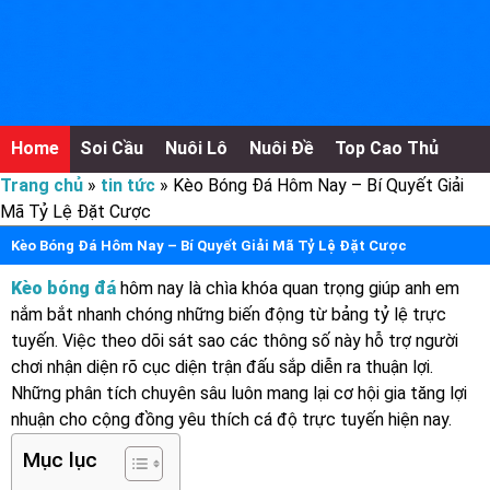
Home
Soi Cầu
Nuôi Lô
Nuôi Đề
Top Cao Thủ
Trang chủ
»
tin tức
» Kèo Bóng Đá Hôm Nay – Bí Quyết Giải
Mã Tỷ Lệ Đặt Cược
Kèo Bóng Đá Hôm Nay – Bí Quyết Giải Mã Tỷ Lệ Đặt Cược
Kèo bóng đá
hôm nay là chìa khóa quan trọng giúp anh em
nắm bắt nhanh chóng những biến động từ bảng tỷ lệ trực
tuyến. Việc theo dõi sát sao các thông số này hỗ trợ người
chơi nhận diện rõ cục diện trận đấu sắp diễn ra thuận lợi.
Những phân tích chuyên sâu luôn mang lại cơ hội gia tăng lợi
nhuận cho cộng đồng yêu thích cá độ trực tuyến hiện nay.
Mục lục