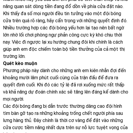
năng quan sát dòng tiền đang đổ dồn về phía cửa đặt nào.
Khi thấy đa số mọi người đều tin tưởng vào một đội bóng
cửa trên quá rõ ràng, hãy cẩn trọng với những quyết định đó.
Nhiều trường hợp các đội bóng yếu hơn lại tạo nên bất ngờ
lớn nhờ lối chơi phòng ngự phản công cực kỳ khó chịu thời
nay. Việc đi ngược lại xu hướng chung đôi khi chính là cách
giúp anh em độc chiếm toàn bộ tiền thưởng của cả một thị
trường lớn.
Quét kèo muộn
Phương pháp này dành cho những anh em kiên nhẫn đợi đến
khoảng mười lăm phút cuối cùng của trận đấu để đưa ra
quyết định cuối. Khi đó các tỷ lệ đã rơi xuống mức rất thấp
và khả năng dự đoán chính xác sẽ tăng lên đáng kể dành cho
mọi người.
Các đội bóng đang bị dẫn trước thường dâng cao đội hình
tìm bàn gỡ tạo ra những khoảng trống chết người phía sau
lưng hàng thủ. Đây chính là thời cơ vàng để đặt vào những
cửa cược tiềm năng nhất dựa trên sự nỗ lực tuyệt vọng của