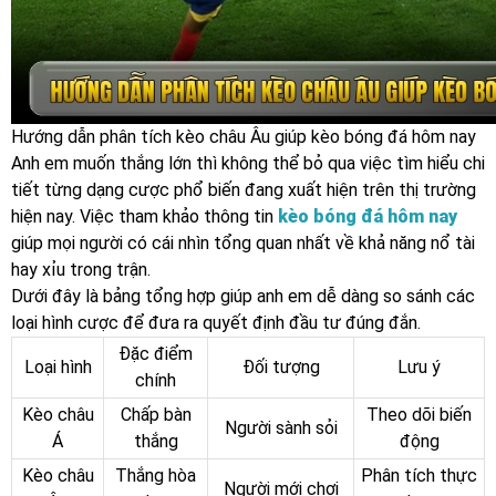
Hướng dẫn phân tích kèo châu Âu giúp kèo bóng đá hôm nay
Anh em muốn thắng lớn thì không thể bỏ qua việc tìm hiểu chi
tiết từng dạng cược phổ biến đang xuất hiện trên thị trường
hiện nay. Việc tham khảo thông tin
kèo bóng đá hôm nay
giúp mọi người có cái nhìn tổng quan nhất về khả năng nổ tài
hay xỉu trong trận.
Dưới đây là bảng tổng hợp giúp anh em dễ dàng so sánh các
loại hình cược để đưa ra quyết định đầu tư đúng đắn.
Đặc điểm
Loại hình
Đối tượng
Lưu ý
chính
Kèo châu
Chấp bàn
Theo dõi biến
Người sành sỏi
Á
thắng
động
Kèo châu
Thắng hòa
Phân tích thực
Người mới chơi