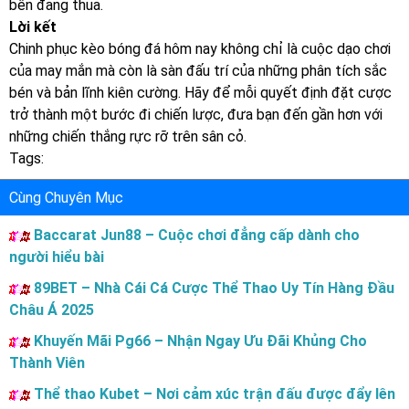
bên đang thua.
Lời kết
Chinh phục kèo bóng đá hôm nay không chỉ là cuộc dạo chơi
của may mắn mà còn là sàn đấu trí của những phân tích sắc
bén và bản lĩnh kiên cường. Hãy để mỗi quyết định đặt cược
trở thành một bước đi chiến lược, đưa bạn đến gần hơn với
những chiến thắng rực rỡ trên sân cỏ.
Tags:
Cùng Chuyên Mục
Baccarat Jun88 – Cuộc chơi đẳng cấp dành cho
người hiểu bài
89BET – Nhà Cái Cá Cược Thể Thao Uy Tín Hàng Đầu
Châu Á 2025
Khuyến Mãi Pg66 – Nhận Ngay Ưu Đãi Khủng Cho
Thành Viên
Thể thao Kubet – Nơi cảm xúc trận đấu được đẩy lên