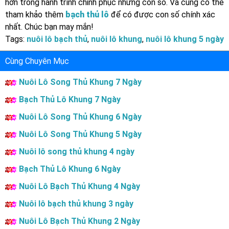
hơn trong hành trình chinh phục những con số. Và cũng có thể
tham khảo thêm
bạch thủ lô
để có được con số chính xác
nhất. Chúc bạn may mắn!
Tags:
nuôi lô bạch thủ
,
nuôi lô khung
,
nuôi lô khung 5 ngày
Cùng Chuyên Mục
Nuôi Lô Song Thủ Khung 7 Ngày
Bạch Thủ Lô Khung 7 Ngày
Nuôi Lô Song Thủ Khung 6 Ngày
Nuôi Lô Song Thủ Khung 5 Ngày
Nuôi lô song thủ khung 4 ngày
Bạch Thủ Lô Khung 6 Ngày
Nuôi Lô Bạch Thủ Khung 4 Ngày
Nuôi lô bạch thủ khung 3 ngày
Nuôi Lô Bạch Thủ Khung 2 Ngày