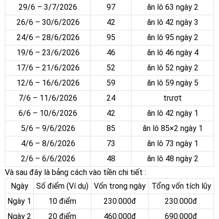
29/6 – 3/7/2026
97
ăn lô 63 ngày 2
26/6 – 30/6/2026
42
ăn lô 42 ngày 3
24/6 – 28/6/2026
95
ăn lô 95 ngày 2
19/6 – 23/6/2026
46
ăn lô 46 ngày 4
17/6 – 21/6/2026
52
ăn lô 52 ngày 2
12/6 – 16/6/2026
59
ăn lô 59 ngày 5
7/6 – 11/6/2026
24
trượt
6/6 – 10/6/2026
42
ăn lô 42 ngày 1
5/6 – 9/6/2026
85
ăn lô 85×2 ngày 1
4/6 – 8/6/2026
73
ăn lô 73 ngày 1
2/6 – 6/6/2026
48
ăn lô 48 ngày 2
Và sau đây là bảng cách vào tiền chi tiết :
Ngày
Số điểm (Ví dụ)
Vốn trong ngày
Tổng vốn tích lũy
Ngày 1
10 điểm
230.000đ
230.000đ
Ngày 2
20 điểm
460.000đ
690.000đ