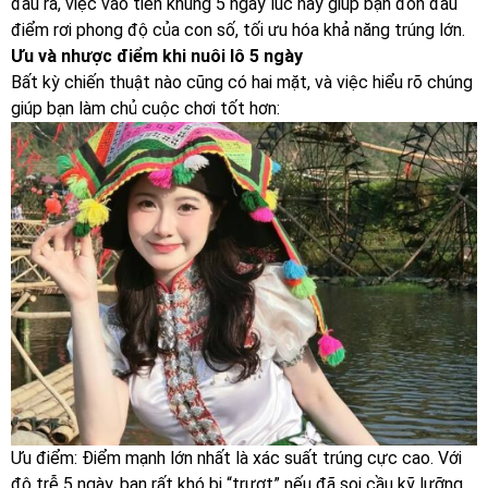
đầu ra, việc vào tiền khung 5 ngày lúc này giúp bạn đón đầu
điểm rơi phong độ của con số, tối ưu hóa khả năng trúng lớn.
Ưu và nhược điểm khi nuôi lô 5 ngày
Bất kỳ chiến thuật nào cũng có hai mặt, và việc hiểu rõ chúng
giúp bạn làm chủ cuộc chơi tốt hơn:
Ưu điểm: Điểm mạnh lớn nhất là xác suất trúng cực cao. Với
độ trễ 5 ngày, bạn rất khó bị “trượt” nếu đã soi cầu kỹ lưỡng.