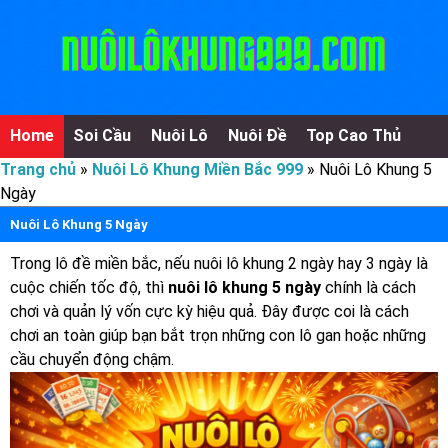
Home
Soi Cầu
Nuôi Lô
Nuôi Đề
Top Cao Thủ
Trang chủ
»
Nuôi Lô Khung Miền Bắc 999
» Nuôi Lô Khung 5
Ngày
Nuôi Lô Khung 5 Ngày
Trong lô đề miền bắc, nếu nuôi lô khung 2 ngày hay 3 ngày là
cuộc chiến tốc độ, thì
nuôi lô khung 5 ngày
chính là cách
chơi và quản lý vốn cực kỳ hiệu quả. Đây được coi là cách
chơi an toàn giúp bạn bắt trọn những con lô gan hoặc những
cầu chuyển động chậm.