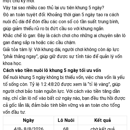
một chu kỳ mới.
Vậy tại sao nhiều cao thủ lại ưu tiên khung 5 ngày?
Độ an toàn tuyệt đối: Khoảng thời gian 5 ngày tạo ra cách
nuôi đủ dài để đón đầu các con số có tần suất trung bình,
giúp giảm thiểu rủi ro bị đứt cầu so với khung ngắn.
Khắc chế lô gan: Đây là cách chơi cho những ai chuyên săn lô
gan đang sắp ra hoặc các cầu chậm.
Giải tỏa tâm lý: Với khung dài, người chơi không còn áp lực
“phải thắng ngay”, giúp giữ được sự tỉnh táo để quản lý vốn
khoa học.
Cách vào tiền nuôi lô khung 5 ngày tối ưu vốn
Để nuôi khung 5 ngày không bị thiếu vốn, việc chia vốn là yếu
tố sống còn. Tỷ lệ 1:2:4:8:20 được xem là “tỉ lệ vàng”, giúp
người chơi bảo toàn nguồn lực. Với cách vào tiền tăng dần
này, chỉ cần lô nổ vào bất cứ ngày nào, bạn đều thu hồi được
cả gốc lẫn lãi, đảm bảo tính bền vững và an toàn cho tổng
vốn đầu tư.
Ngày
Lô Nuôi
Kết quả
4/8- 8/8/2026
68
chờ kết quả