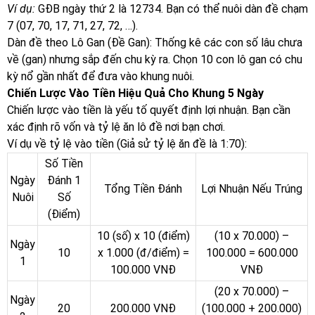
Ví dụ:
GĐB ngày thứ 2 là 12734. Bạn có thể nuôi dàn đề chạm
7 (07, 70, 17, 71, 27, 72, …).
Dàn đề theo Lô Gan (Đề Gan): Thống kê các con số lâu chưa
về (gan) nhưng sắp đến chu kỳ ra. Chọn 10 con lô gan có chu
kỳ nổ gần nhất để đưa vào khung nuôi.
Chiến Lược Vào Tiền Hiệu Quả Cho Khung 5 Ngày
Chiến lược vào tiền là yếu tố quyết định lợi nhuận. Bạn cần
xác định rõ vốn và tỷ lệ ăn lô đề nơi bạn chơi.
Ví dụ về tỷ lệ vào tiền (Giả sử tỷ lệ ăn đề là 1:70):
Số Tiền
Ngày
Đánh 1
Tổng Tiền Đánh
Lợi Nhuận Nếu Trúng
Nuôi
Số
(Điểm)
10 (số) x 10 (điểm)
(10 x 70.000) –
Ngày
10
x 1.000 (đ/điểm) =
100.000 = 600.000
1
100.000 VNĐ
VNĐ
(20 x 70.000) –
Ngày
20
200.000 VNĐ
(100.000 + 200.000)