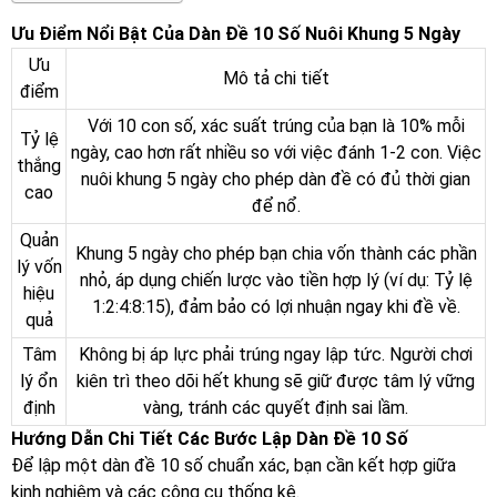
Ưu Điểm Nổi Bật Của Dàn Đề 10 Số Nuôi Khung 5 Ngày
Ưu
Mô tả chi tiết
điểm
Với 10 con số, xác suất trúng của bạn là
10%
mỗi
Tỷ lệ
ngày, cao hơn rất nhiều so với việc đánh 1-2 con. Việc
thắng
nuôi khung 5 ngày cho phép dàn đề có đủ thời gian
cao
để nổ.
Quản
Khung 5 ngày cho phép bạn chia vốn thành các phần
lý vốn
nhỏ, áp dụng chiến lược vào tiền hợp lý (ví dụ: Tỷ lệ
hiệu
1:2:4:8:15), đảm bảo có lợi nhuận ngay khi đề về.
quả
Tâm
Không bị áp lực phải trúng ngay lập tức. Người chơi
lý ổn
kiên trì theo dõi hết khung sẽ giữ được tâm lý vững
định
vàng, tránh các quyết định sai lầm.
Hướng Dẫn Chi Tiết Các Bước Lập Dàn Đề 10 Số
Để lập một dàn đề 10 số chuẩn xác, bạn cần kết hợp giữa
kinh nghiệm và các công cụ thống kê.