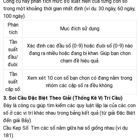
Công cụ này phân tích mức độ xuất hiện của từng con số
trong một khoảng thời gian nhất định (ví dụ: 30 ngày, 60 ngày,
100 ngày).
Phân
Mục đích sử dụng
tích
Tần
Xác định các đầu số (0-9) hoặc đuôi số (0-9) nào
suất
đang ra nhiều hoặc đang bị khan. Giúp bạn chọn
đầu/
chạm đề hiệu quả.
đuôi:
Tần
Xem xét 10 con số bạn chọn có đang nằm trong
suất
nhóm các cặp số ra đều không.
cặp số:
3. Soi Cầu Đặc Biệt Theo Giải (Thống Kê Vị Trí Cầu)
Đây là công cụ giúp tìm kiếm các quy luật lặp lại của các con
số ở các vị trí khác nhau trong bảng kết quả (từ giải Đặc Biệt
đến giải Bảy).
Cầu Kẹp Số: Tìm các số nằm giữa hai số giống nhau (ví dụ:
181).