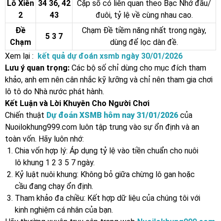
Lô Xiên
34 36, 42
Cặp số có liên quan theo Bạc Nhớ đầu/
2
43
đuôi, tỷ lệ về cùng nhau cao.
Đề
Chạm Đề tiềm năng nhất trong ngày,
5 3 7
Chạm
dùng để lọc dàn đề.
Xem lại :
kết quả dự đoán xsmb ngày 30/01/2026
Lưu ý quan trọng:
Các bộ số chỉ dùng cho mục đích tham
khảo, anh em nên cân nhắc kỹ lưỡng và chỉ nên tham gia chơi
lô tô do Nhà nước phát hành.
Kết Luận và Lời Khuyên Cho Người Chơi
Chiến thuật
Dự đoán XSMB hôm nay 31/01/2026
của
Nuoilokhung999.com luôn tập trung vào sự ổn định và an
toàn vốn. Hãy luôn nhớ:
Chia vốn hợp lý: Áp dụng tỷ lệ vào tiền chuẩn cho nuôi
lô khung 1 2 3 5 7 ngày.
Kỷ luật nuôi khung: Không bỏ giữa chừng lô gan hoặc
cầu đang chạy ổn định.
Tham khảo đa chiều: Kết hợp dữ liệu của chúng tôi với
kinh nghiệm cá nhân của bạn.