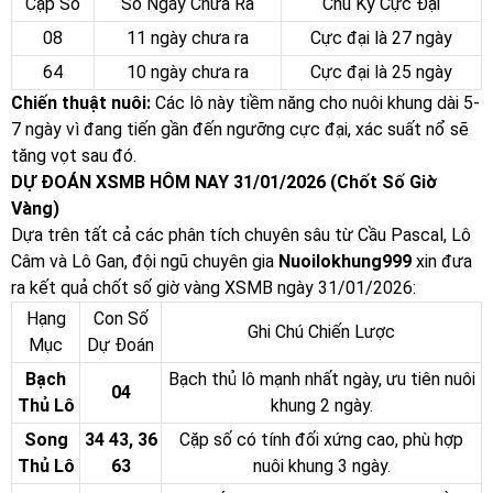
Cặp Số
Số Ngày Chưa Ra
Chu Kỳ Cực Đại
08
11 ngày chưa ra
Cực đại là 27 ngày
64
10 ngày chưa ra
Cực đại là 25 ngày
Chiến thuật nuôi:
Các lô này tiềm năng cho nuôi khung dài 5-
7 ngày vì đang tiến gần đến ngưỡng cực đại, xác suất nổ sẽ
tăng vọt sau đó.
DỰ ĐOÁN XSMB HÔM NAY 31/01/2026 (Chốt Số Giờ
Vàng)
Dựa trên tất cả các phân tích chuyên sâu từ Cầu Pascal, Lô
Câm và Lô Gan, đội ngũ chuyên gia
Nuoilokhung999
xin đưa
ra kết quả chốt số giờ vàng XSMB ngày 31/01/2026:
Hạng
Con Số
Ghi Chú Chiến Lược
Mục
Dự Đoán
Bạch
Bạch thủ lô mạnh nhất ngày, ưu tiên nuôi
04
Thủ Lô
khung 2 ngày.
Song
34 43, 36
Cặp số có tính đối xứng cao, phù hợp
Thủ Lô
63
nuôi khung 3 ngày.