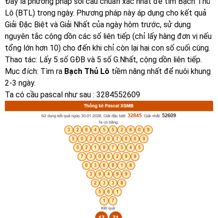
Đây là phương pháp soi cầu chuẩn xác nhất để tìm Bạch Thủ
Lô (BTL) trong ngày. Phương pháp này áp dụng cho kết quả
Giải Đặc Biệt và Giải Nhất của ngày hôm trước, sử dụng
nguyên tắc cộng dồn các số liên tiếp (chỉ lấy hàng đơn vị nếu
tổng lớn hơn 10) cho đến khi chỉ còn lại hai con số cuối cùng.
Thao tác: Lấy 5 số GĐB và 5 số G.Nhất, cộng dồn liên tiếp.
Mục đích: Tìm ra
Bạch Thủ Lô
tiềm năng nhất để nuôi khung
2-3 ngày.
Ta có cầu pascal như sau : 3284552609