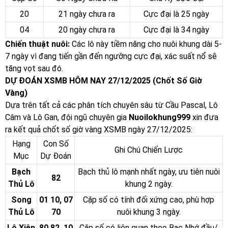
20
21 ngày chưa ra
Cực đại là 25 ngày
04
20 ngày chưa ra
Cực đại là 34 ngày
Chiến thuật nuôi:
Các lô này tiềm năng cho nuôi khung dài 5-
7 ngày vì đang tiến gần đến ngưỡng cực đại, xác suất nổ sẽ
tăng vọt sau đó.
DỰ ĐOÁN XSMB HÔM NAY 27/12/2025 (Chốt Số Giờ
Vàng)
Dựa trên tất cả các phân tích chuyên sâu từ Cầu Pascal, Lô
Câm và Lô Gan, đội ngũ chuyên gia
Nuoilokhung999
xin đưa
ra kết quả chốt số giờ vàng XSMB ngày 27/12/2025:
Hạng
Con Số
Ghi Chú Chiến Lược
Mục
Dự Đoán
Bạch
Bạch thủ lô mạnh nhất ngày, ưu tiên nuôi
82
Thủ Lô
khung 2 ngày.
Song
01 10, 07
Cặp số có tính đối xứng cao, phù hợp
Thủ Lô
70
nuôi khung 3 ngày.
Lô Xiên
80 82, 10
Cặp số có liên quan theo Bạc Nhớ đầu/