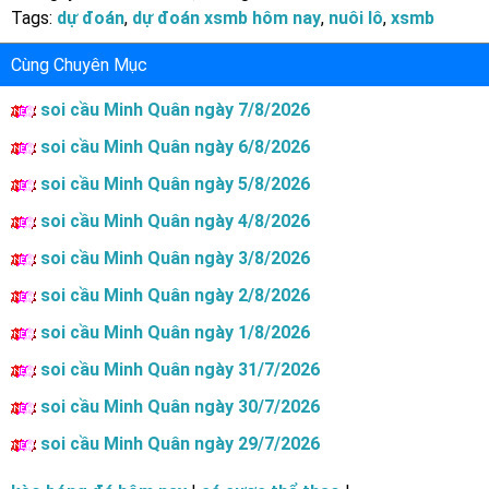
Tags:
dự đoán
,
dự đoán xsmb hôm nay
,
nuôi lô
,
xsmb
Cùng Chuyên Mục
soi cầu Minh Quân ngày 7/8/2026
soi cầu Minh Quân ngày 6/8/2026
soi cầu Minh Quân ngày 5/8/2026
soi cầu Minh Quân ngày 4/8/2026
soi cầu Minh Quân ngày 3/8/2026
soi cầu Minh Quân ngày 2/8/2026
soi cầu Minh Quân ngày 1/8/2026
soi cầu Minh Quân ngày 31/7/2026
soi cầu Minh Quân ngày 30/7/2026
soi cầu Minh Quân ngày 29/7/2026