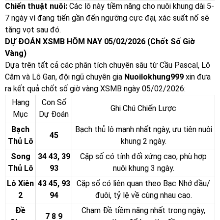
Chiến thuật nuôi:
Các lô này tiềm năng cho nuôi khung dài 5-
7 ngày vì đang tiến gần đến ngưỡng cực đại, xác suất nổ sẽ
tăng vọt sau đó.
DỰ ĐOÁN XSMB HÔM NAY 05/02/2026 (Chốt Số Giờ
Vàng)
Dựa trên tất cả các phân tích chuyên sâu từ Cầu Pascal, Lô
Câm và Lô Gan, đội ngũ chuyên gia
Nuoilokhung999
xin đưa
ra kết quả chốt số giờ vàng XSMB ngày 05/02/2026:
Hạng
Con Số
Ghi Chú Chiến Lược
Mục
Dự Đoán
Bạch
Bạch thủ lô mạnh nhất ngày, ưu tiên nuôi
45
Thủ Lô
khung 2 ngày.
Song
34 43, 39
Cặp số có tính đối xứng cao, phù hợp
Thủ Lô
93
nuôi khung 3 ngày.
Lô Xiên
43 45, 93
Cặp số có liên quan theo Bạc Nhớ đầu/
2
94
đuôi, tỷ lệ về cùng nhau cao.
Đề
Chạm Đề tiềm năng nhất trong ngày,
7 8 9