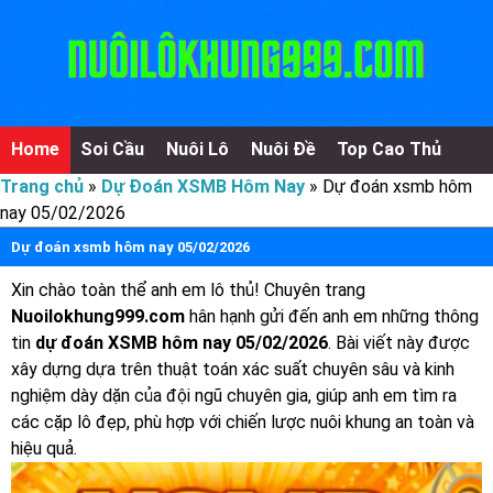
Home
Soi Cầu
Nuôi Lô
Nuôi Đề
Top Cao Thủ
Trang chủ
»
Dự Đoán XSMB Hôm Nay
» Dự đoán xsmb hôm
nay 05/02/2026
Dự đoán xsmb hôm nay 05/02/2026
Xin chào toàn thể anh em lô thủ! Chuyên trang
Nuoilokhung999.com
hân hạnh gửi đến anh em những thông
tin
dự đoán XSMB hôm nay
05/02/2026
. Bài viết này được
xây dựng dựa trên thuật toán xác suất chuyên sâu và kinh
nghiệm dày dặn của đội ngũ chuyên gia, giúp anh em tìm ra
các cặp lô đẹp, phù hợp với chiến lược nuôi khung an toàn và
hiệu quả.